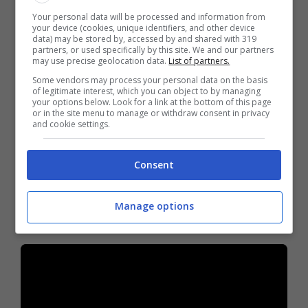
Your personal data will be processed and information from
your device (cookies, unique identifiers, and other device
data) may be stored by, accessed by and shared with 319
partners, or used specifically by this site. We and our partners
may use precise geolocation data.
List of partners.
Some vendors may process your personal data on the basis
of legitimate interest, which you can object to by managing
your options below. Look for a link at the bottom of this page
or in the site menu to manage or withdraw consent in privacy
and cookie settings.
Consent
Ecco, di seguito, il video che nasconde, al
minuto 9.00, il fotogramma dell’applicazione
Manage options
Spotify in esecuzione.