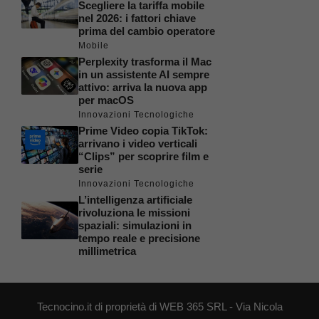
Scegliere la tariffa mobile
nel 2026: i fattori chiave
prima del cambio operatore
Mobile
Perplexity trasforma il Mac
in un assistente AI sempre
attivo: arriva la nuova app
per macOS
Innovazioni Tecnologiche
Prime Video copia TikTok:
arrivano i video verticali
“Clips” per scoprire film e
serie
Innovazioni Tecnologiche
L’intelligenza artificiale
rivoluziona le missioni
spaziali: simulazioni in
tempo reale e precisione
millimetrica
Tecnocino.it di proprietà di WEB 365 SRL - Via Nicola