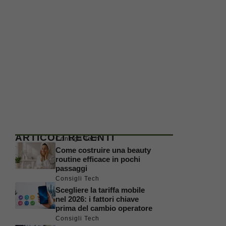
ARTICOLI RECENTI
Consigli Tech
Come costruire una beauty
routine efficace in pochi
passaggi
Consigli Tech
Scegliere la tariffa mobile
nel 2026: i fattori chiave
prima del cambio operatore
Consigli Tech