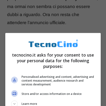
ma ormai non sembra ci possano essere
dubbi a riguardo. Ora non resta che
attendere l’annuncio ufficiale.
L’arrivo di Spotify su Xbox One farà felici sia i
piani alti della piattaforma di musica
streaming svedese – che si troverà fra le sua
tecnocino.it asks for your consent to use
your personal data for the following
fila nuovi utenti del mondo gaming oltre a
purposes:
quelli di PS4 – e al tempo stesso anche
Personalised advertising and content, advertising and
Xbox che potranno offrire ai loro giocatori un
content measurement, audience research and
services development
nuovo e completissimo servizio musicale.
Store and/or access information on a device
Learn more