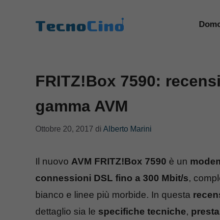
Vai
al
Domo
contenuto
FRITZ!Box 7590: recensi
gamma AVM
Ottobre 20, 2017
di
Alberto Marini
Il nuovo
AVM FRITZ!Box 7590
è un
modem
connessioni DSL fino a 300 Mbit/s
, compl
bianco e linee più morbide. In questa
recen
dettaglio sia le
specifiche tecniche
,
presta