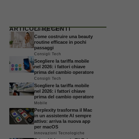
ARTICOLI RECENTI
Consigli Tech
Come costruire una beauty
routine efficace in pochi
passaggi
Consigli Tech
Scegliere la tariffa mobile
nel 2026: i fattori chiave
prima del cambio operatore
Consigli Tech
Scegliere la tariffa mobile
nel 2026: i fattori chiave
prima del cambio operatore
Mobile
Perplexity trasforma il Mac
in un assistente AI sempre
attivo: arriva la nuova app
per macOS
Innovazioni Tecnologiche