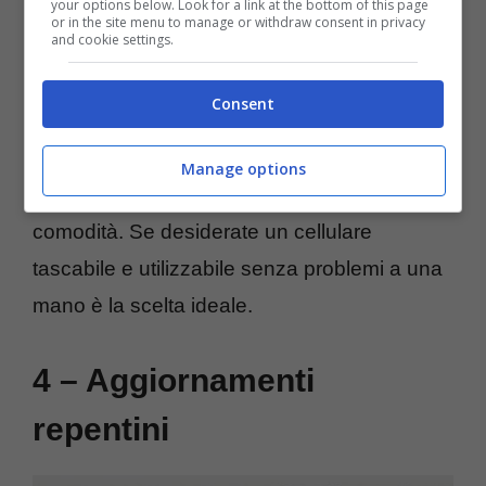
your options below. Look for a link at the bottom of this page
or in the site menu to manage or withdraw consent in privacy
and cookie settings.
La
diagonale dello schermo di Pixel 2 è da
Consent
5 pollici
, una dimensione perfetta che non
sfocia nel phablet e rimane in una categoria
Manage options
che sposa alla perfezione portabilità e
comodità. Se desiderate un cellulare
tascabile e utilizzabile senza problemi a una
mano è la scelta ideale.
4 – Aggiornamenti
repentini