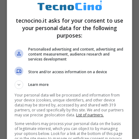
due sensori posteriori. Il primo da 20
megapixel, in bianco e nero, mentre il
tecnocino.it asks for your consent to use
your personal data for the following
secondo da 12 megapixel a colori. Entrambe
purposes:
le fotocamere sono molto luminose grazie
Personalised advertising and content, advertising and
all’apertura f/1.6. Non solo, la
fotocamera da
content measurement, audience research and
services development
12 megapixel offre la stabilizzazione ottica
Store and/or access information on a device
e permette di
registrare video in 4K a 30
fps
. Non mancano il flash dual LED e la
Learn more
fotocamera anteriore da 8 megapixel con la
Your personal data will be processed and information from
your device (cookies, unique identifiers, and other device
possibilità di
registrare video in Full HD a
data) may be stored by, accessed by and shared with 319
partners, or used specifically by this site. We and our partners
30 fps
.
may use precise geolocation data.
List of partners.
Some vendors may process your personal data on the basis
of legitimate interest, which you can object to by managing
iPhone 8 Plus
è dotato di
doppia
your options below. Look for a link at the bottom of this page
or in the site menu to manage or withdraw consent in privacy