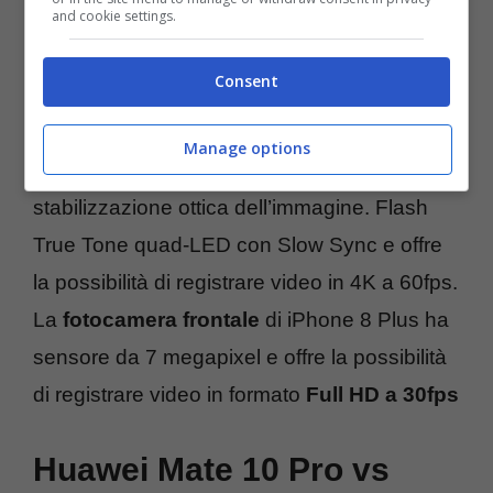
and cookie settings.
fotocamera posteriore
con
sensori da 12
megapixel
. Il primo sensore è un
Consent
grandangolo con apertura f/1.8, mentre il
secondo è quello del teleobiettivo con
Manage options
apertura f/2.8. É presente il sistema di
stabilizzazione ottica dell’immagine. Flash
True Tone quad-LED con Slow Sync e offre
la possibilità di registrare video in 4K a 60fps.
La
fotocamera frontale
di iPhone 8 Plus ha
sensore da 7 megapixel e offre la possibilità
di registrare video in formato
Full HD a 30fps
Huawei Mate 10 Pro vs