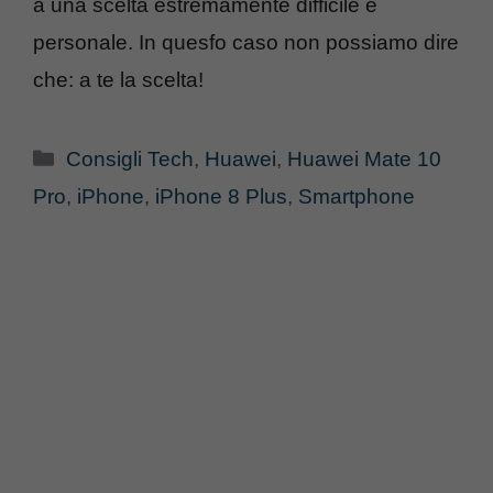
a una scelta estremamente difficile e
personale. In quesfo caso non possiamo dire
che: a te la scelta!
Categorie
Consigli Tech
,
Huawei
,
Huawei Mate 10
Pro
,
iPhone
,
iPhone 8 Plus
,
Smartphone