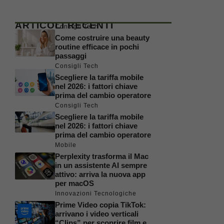
ARTICOLI RECENTI
Consigli Tech
Come costruire una beauty
routine efficace in pochi
passaggi
Consigli Tech
Scegliere la tariffa mobile
nel 2026: i fattori chiave
prima del cambio operatore
Consigli Tech
Scegliere la tariffa mobile
nel 2026: i fattori chiave
prima del cambio operatore
Mobile
Perplexity trasforma il Mac
in un assistente AI sempre
attivo: arriva la nuova app
per macOS
Innovazioni Tecnologiche
Prime Video copia TikTok:
arrivano i video verticali
“Clips” per scoprire film e