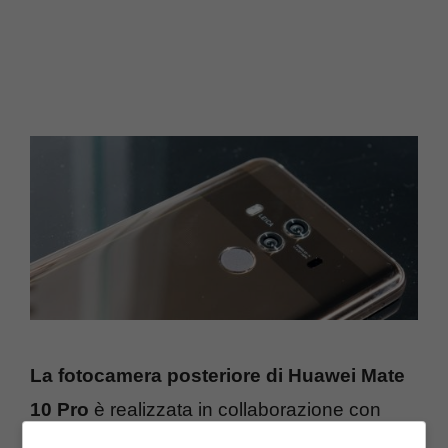
La fotocamera posteriore di Huawei Mate
10 Pro
è realizzata in collaborazione con
Leica
ed è caratterizzata dalla presenza di