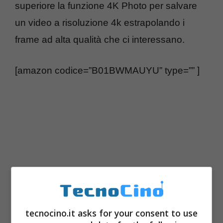
superiore la funzione 4K Photo per salvare
un video a risoluzione 4k estrapolando i
frame ad alta qualità che ci interessano.
[amazon codice=”B01BWMAUYU” type=”” ]
tecnocino.it asks for your consent to use