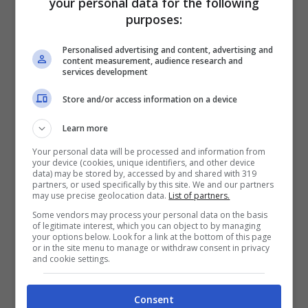
your personal data for the following
Canon PowerShot G7 X
purposes:
MARK II
Personalised advertising and content, advertising and
content measurement, audience research and
services development
Store and/or access information on a device
Learn more
Your personal data will be processed and information from
your device (cookies, unique identifiers, and other device
data) may be stored by, accessed by and shared with 319
partners, or used specifically by this site. We and our partners
may use precise geolocation data.
List of partners.
Some vendors may process your personal data on the basis
of legitimate interest, which you can object to by managing
your options below. Look for a link at the bottom of this page
or in the site menu to manage or withdraw consent in privacy
and cookie settings.
Iniziamo col botto con
Canon PowerShot
Consent
G7 X MARK II
, bella fasciata nel suo colore