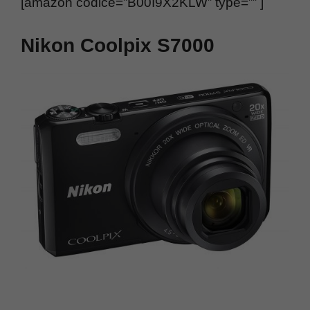
[amazon codice=”B00I9X2KLW” type=”” ]
Nikon Coolpix S7000