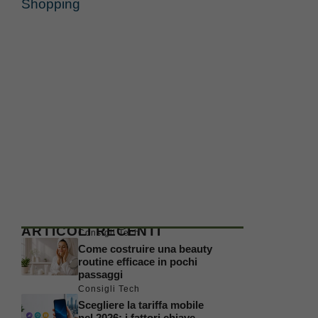
Shopping
ARTICOLI RECENTI
Consigli Tech
Come costruire una beauty
routine efficace in pochi
passaggi
Consigli Tech
Scegliere la tariffa mobile
nel 2026: i fattori chiave