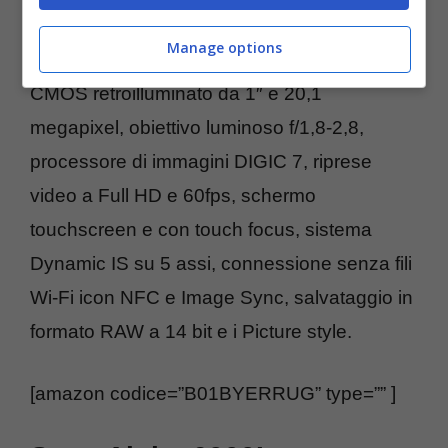
nero-antracite con scheda tecnica super, che
Manage options
parte da un sensore di grandi dimensioni
CMOS retroilluminato da 1″ e 20,1
megapixel, obiettivo luminoso f/1,8-2,8,
processore di immagini DIGIC 7, riprese
video a Full HD e 60fps, schermo
touchscreen e con touch focus, sistema
Dynamic IS su 5 assi, connessione senza fili
Wi-Fi icon NFC e Image Sync, salvataggio in
formato RAW a 14 bit e i Picture style.
[amazon codice=”B01BYERRUG” type=”” ]