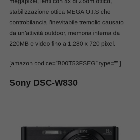
megapixel, lenti con 4x di Zoom ottico,
stabilizzazione ottica MEGA O.I.S che
controbilancia l’inevitabile tremolio causato
da un’attività outdoor, memoria interna da
220MB e video fino a 1.280 x 720 pixel.
[amazon codice=”B00T53FSEG” type=”” ]
Sony DSC-W830