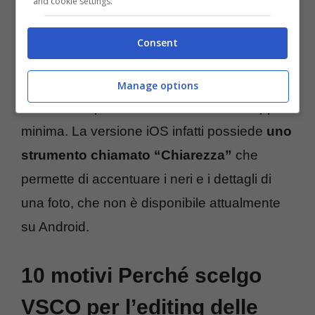
and cookie settings.
che su iOS, rendendo di fatto piuttosto
uniforme l’esperienza utente per chi è solito
Consent
utilizzare l’app su diversi dispositivi. Se le
due app a primo impatto ci sembrano
Manage options
identiche, è presente una differenza, seppur
minima. La versione iOS infatti possiede
uno
strumento chiamato “Chiarezza”
che
permette di accentuare i neri e i dettagli di
una foto, che non è disponibile attualmente
su Android.
10 motivi Perché scelgo
VSCO per l’editing delle