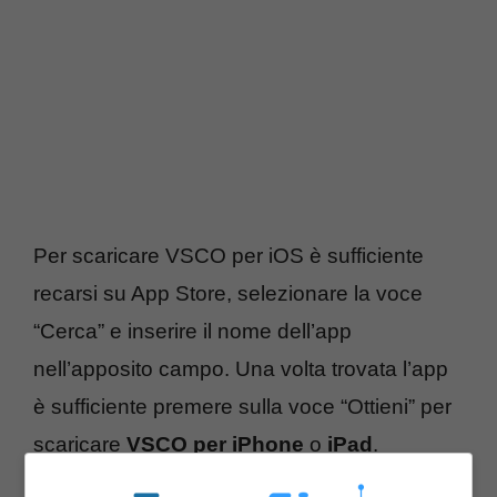
Per scaricare VSCO per iOS è sufficiente
recarsi su App Store, selezionare la voce
“Cerca” e inserire il nome dell’app
nell’apposito campo. Una volta trovata l’app
è sufficiente premere sulla voce “Ottieni” per
scaricare
VSCO per iPhone
o
iPad
.
Procedimento molto simile anche per