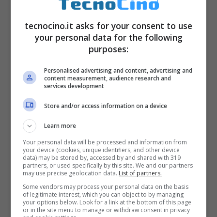
Android, è sufficiente aprire il
Play Store
,
tecnocino.it asks for your consent to use
selezionare la voce “Cerca” e inserire il nome
your personal data for the following
“VSCO”, una volta arrivati alla pagina
purposes:
apposita, con un semplice tap su “Installa”
Personalised advertising and content, advertising and
l’app verrà installata e sarà pronta all’uso.
content measurement, audience research and
services development
VSCO per Android e iOS, le
Store and/or access information on a device
Learn more
differenze
Your personal data will be processed and information from
your device (cookies, unique identifiers, and other device
data) may be stored by, accessed by and shared with 319
VSCO
come abbiamo detto è disponibile in
partners, or used specifically by this site. We and our partners
may use precise geolocation data.
List of partners.
versione mobile per Android e iOS, entrambe
Some vendors may process your personal data on the basis
le versioni offrono la medesima esperienza
of legitimate interest, which you can object to by managing
your options below. Look for a link at the bottom of this page
utente e interfaccia grafica sia su Android
or in the site menu to manage or withdraw consent in privacy