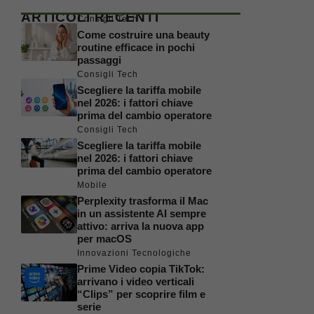
ARTICOLI RECENTI
Consigli Tech
Come costruire una beauty
routine efficace in pochi
passaggi
Consigli Tech
Scegliere la tariffa mobile
nel 2026: i fattori chiave
prima del cambio operatore
Consigli Tech
Scegliere la tariffa mobile
nel 2026: i fattori chiave
prima del cambio operatore
Mobile
Perplexity trasforma il Mac
in un assistente AI sempre
attivo: arriva la nuova app
per macOS
Innovazioni Tecnologiche
Prime Video copia TikTok:
arrivano i video verticali
“Clips” per scoprire film e
serie