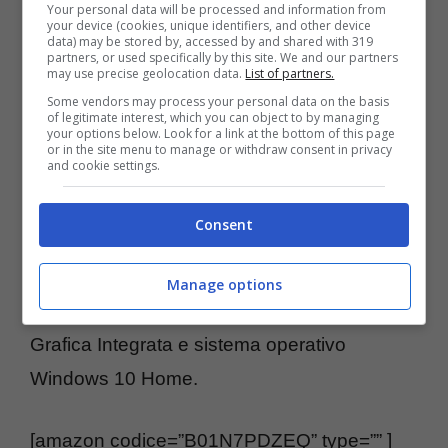
Your personal data will be processed and information from
[amazon codice=”B0759RPJBS” type=”” ]
your device (cookies, unique identifiers, and other device
data) may be stored by, accessed by and shared with 319
partners, or used specifically by this site. We and our partners
may use precise geolocation data.
List of partners.
Lenovo Ideapad MIIX 510-
Some vendors may process your personal data on the basis
12ISK
of legitimate interest, which you can object to by managing
your options below. Look for a link at the bottom of this page
or in the site menu to manage or withdraw consent in privacy
and cookie settings.
Un bel 26% di sconto per il Lenovo Ideapad
MIIX 510-12ISK ossia un computer portatile
Consent
convertibile con display da 12.2″ Full HD,
mosso da un processore Intel Core I5-6200U
Manage options
con RAM 4 GB, 128 GB SSD, Scheda
Grafica Integrata e sistema operativo
Windows 10 Home.
[amazon codice=”B01N7PDZEQ” type=”” ]