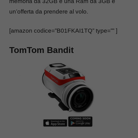
memoria da 32GB e una Ram da 3GB è
un’offerta da prendere al volo.
[amazon codice=”B01FKAI1TQ” type=”” ]
TomTom Bandit