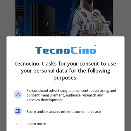
tecnocino.it asks for your consent to use
your personal data for the following
purposes:
Interessante bundle in forte sconto di circa
100 euro quello che vede protagonista la
Personalised advertising and content, advertising and
content measurement, audience research and
services development
console di ultima generazione PlayStation 4
PRO insieme al gioco di calcio più famoso al
Store and/or access information on a device
mondo ossia FIFA18.
Learn more