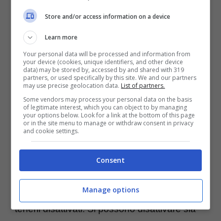
Facebook, utilizzano il servizio di
Store and/or access information on a device
localizzazione del telefono. Questa funzione
Learn more
per mantenersi aggiornata rimane sempre
Your personal data will be processed and information from
attiva riducendo così la durata della batteria.
your device (cookies, unique identifiers, and other device
data) may be stored by, accessed by and shared with 319
Se proprio non ne ha necessità disattivalo
partners, or used specifically by this site. We and our partners
may use precise geolocation data.
List of partners.
andando su Impostazioni -> Privacy ->
Some vendors may process your personal data on the basis
of legitimate interest, which you can object to by managing
Servizi di Localizzazione. Stesso discorso
your options below. Look for a link at the bottom of this page
or in the site menu to manage or withdraw consent in privacy
per il Bluetooth e il WiFi sono molto comodi
and cookie settings.
perché ti riducono il numero di fili in giro, ma
allo stesso tempo ti riducono il tempo di
Consent
durata della batteria. Attivali solamente
Manage options
quando ti servono, altrimenti ti conviene
tenerli disattivati. Si possono disattivare sia