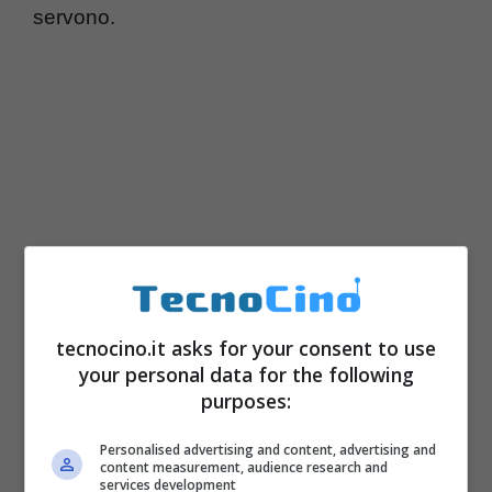
servono.
tecnocino.it asks for your consent to use
DISATTIVA GPS,
your personal data for the following
purposes:
BLUETOOTH E WIFI
Personalised advertising and content, advertising and
content measurement, audience research and
Molte applicazioni, come ad esempio
services development