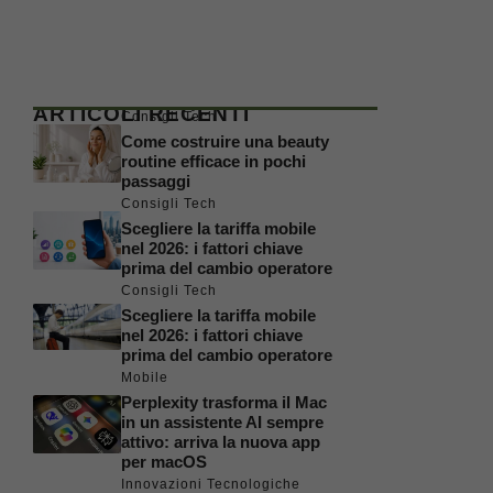
ARTICOLI RECENTI
Consigli Tech
Come costruire una beauty
routine efficace in pochi
passaggi
Consigli Tech
Scegliere la tariffa mobile
nel 2026: i fattori chiave
prima del cambio operatore
Consigli Tech
Scegliere la tariffa mobile
nel 2026: i fattori chiave
prima del cambio operatore
Mobile
Perplexity trasforma il Mac
in un assistente AI sempre
attivo: arriva la nuova app
per macOS
Innovazioni Tecnologiche