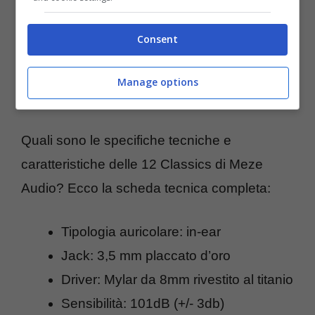
Consent
Manage options
Quali sono le specifiche tecniche e
caratteristiche delle 12 Classics di Meze
Audio? Ecco la scheda tecnica completa:
Tipologia auricolare: in-ear
Jack: 3,5 mm placcato d’oro
Driver: Mylar da 8mm rivestito al titanio
Sensibilità: 101dB (+/- 3db)