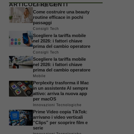
ARTICOLI RECENTI
Consigli Tech
Come costruire una beauty
routine efficace in pochi
passaggi
Consigli Tech
Scegliere la tariffa mobile
nel 2026: i fattori chiave
prima del cambio operatore
Consigli Tech
Scegliere la tariffa mobile
nel 2026: i fattori chiave
prima del cambio operatore
Mobile
Perplexity trasforma il Mac
in un assistente AI sempre
attivo: arriva la nuova app
per macOS
Innovazioni Tecnologiche
Prime Video copia TikTok:
arrivano i video verticali
“Clips” per scoprire film e
serie
Innovazioni Tecnologiche