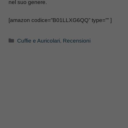
nel suo genere.
[amazon codice=”B01LLXG6QQ” type=”” ]
Categorie
Cuffie e Auricolari
,
Recensioni