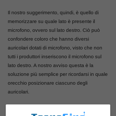
Il nostro suggerimento, quindi, è quello di
memorizzare su quale lato è presente il
microfono, ovvero sul lato destro. Ciò può
confondere coloro che hanno diversi
auricolari dotati di microfono, visto che non
tutti i produttori inseriscono il microfono sul
lato destro. A nostro avviso questa è la
soluzione più semplice per ricordarsi in quale
orecchio posizionare ciascuno degli
auricolari.