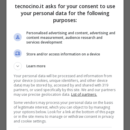
La scheda tecnica di
tecnocino.it asks for your consent to use
your personal data for the following
Honor View 10 Lite
purposes:
Personalised advertising and content, advertising and
La scheda tecnica di Honor View 10 lite parte
content measurement, audience research and
services development
dunque dal processore Kirin 710 con
Store and/or access information on a device
intelligenza artificiale, doppia fotocamera sul
retro da 20 e 2 megapixel, fotocamera
Learn more
anteriore da 16 megapixel, c’è uno schermo
Your personal data will be processed and information from
your device (cookies, unique identifiers, and other device
da 6.5 pollici a risoluzione 2340 X 1080 pixel
data) may be stored by, accessed by and shared with 319
partners, or used specifically by this site. We and our partners
may use precise geolocation data.
List of partners.
con una densità di 397 pixel per pollice
Some vendors may process your personal data on the basis
quadrato in formato 19.5:9, dimensioni di
of legitimate interest, which you can object to by managing
your options below. Look for a link at the bottom of this page
160,4 x 76,6 x 7,8 mm per un peso di 175
or in the site menu to manage or withdraw consent in privacy
and cookie settings.
grammi, c’è il sistema operativo Android Oreo