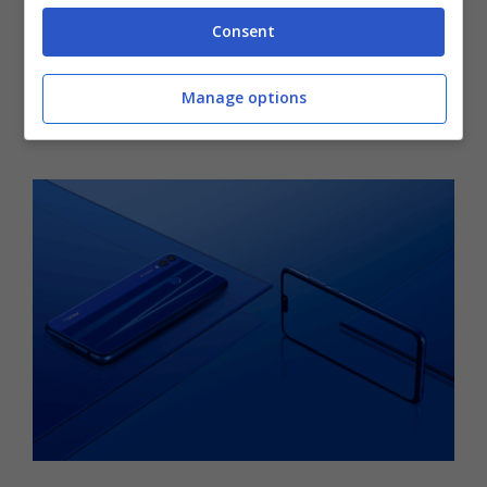
8.1 con interfaccia emui 8.2, batteria da 3750
Consent
milliamperora, RAM da 4 gb e memoria
interna da 128 64 gigabyte espandibile via
Manage options
MicroSD.