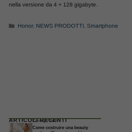
nella versione da 4 + 128 gigabyte.
Categorie
Honor
,
NEWS PRODOTTI
,
Smartphone
ARTICOLI RECENTI
Consigli Tech
Come costruire una beauty