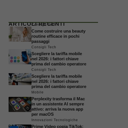
ARTICOLI RECENTI
Consigli Tech
Come costruire una beauty
routine efficace in pochi
passaggi
Consigli Tech
Scegliere la tariffa mobile
nel 2026: i fattori chiave
prima del cambio operatore
Consigli Tech
Scegliere la tariffa mobile
nel 2026: i fattori chiave
prima del cambio operatore
Mobile
Perplexity trasforma il Mac
in un assistente AI sempre
attivo: arriva la nuova app
per macOS
Innovazioni Tecnologiche
Prime Video copia TikTok: