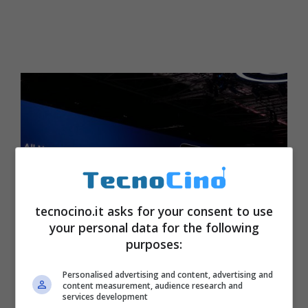
tecnocino.it asks for your consent to use
your personal data for the following
purposes:
Personalised advertising and content, advertising and
Tra le più importanti novità di Huawei Mate
content measurement, audience research and
services development
20 Pro vi sono anche la ricarica wireless