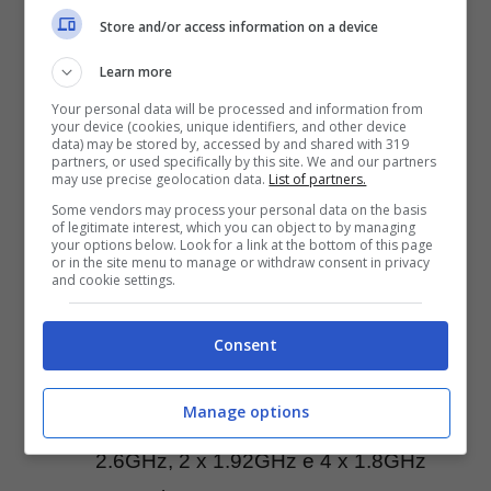
Quick Charge da 15W, tre fotocamere
Store and/or access information on a device
posteriori disposte a quadrato e una
Learn more
fotocamera frontale.
Your personal data will be processed and information from
your device (cookies, unique identifiers, and other device
data) may be stored by, accessed by and shared with 319
partners, or used specifically by this site. We and our partners
Ecco la scheda tecnica di Huawei Mate 20
may use precise geolocation data.
List of partners.
Pro completa:
Some vendors may process your personal data on the basis
of legitimate interest, which you can object to by managing
your options below. Look for a link at the bottom of this page
or in the site menu to manage or withdraw consent in privacy
Schermo: Huawei FullView Display da
and cookie settings.
6.39 pollici AMOLED con aspect ratio
Consent
19:5.9 e risoluzione display 3120 x
1440 pixel
Manage options
Processore: Kirin 980 con core 2 x
2.6GHz, 2 x 1.92GHz e 4 x 1.8GHz