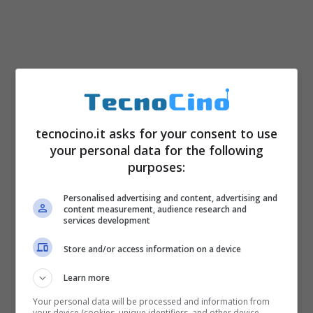
In termini qualitativi, FlexPack Pro risulta più
robusto e durevole. Alcune caratteristiche,
tecnocino.it asks for your consent to use
your personal data for the following
come il materiale per ospitare il computer
purposes:
portatile o il cavo di sicurezza, sono rimaste
invariate. Ma, al tempo stesso, Korin Design
Personalised advertising and content, advertising and
content measurement, audience research and
è andata oltre con un rifacimento completo
services development
dello schienale e degli spallaci. Quest’ultimi
Store and/or access information on a device
due erano uno degli aspetti più discussi del
Learn more
precedente modello. Grazie anche
Your personal data will be processed and information from
your device (cookies, unique identifiers, and other device