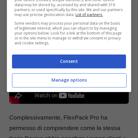
all’introduzione del cordino magnetico
data) may be stored by, accessed by and shared with 319
partners, or used specifically by this site. We and our partners
frontale, gli spallacci risultano più saldi e
may use precise geolocation data.
List of partners.
comodi.
Some vendors may process your personal data on the basis
of legitimate interest, which you can object to by managing
your options below. Look for a link at the bottom of this page
or in the site menu to manage or withdraw consent in privacy
and cookie settings.
Consent
Manage options
Complessivamente, FlexPack Pro ha
permesso di comprendere come la stessa