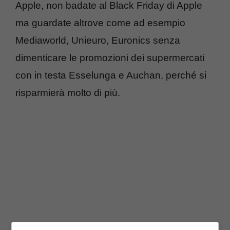
Apple, non badate al Black Friday di Apple
ma guardate altrove come ad esempio
Mediaworld, Unieuro, Euronics senza
dimenticare le promozioni dei supermercati
con in testa Esselunga e Auchan, perché si
risparmierà molto di più.