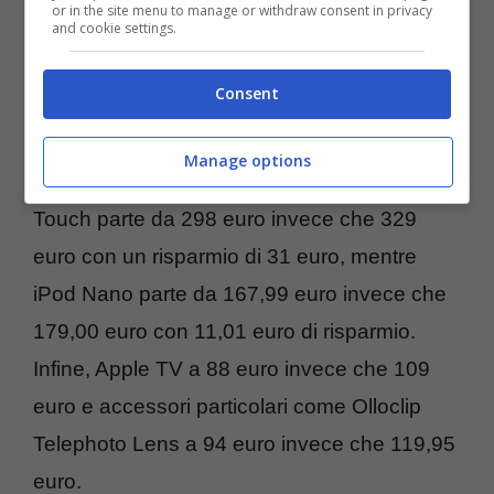
or in the site menu to manage or withdraw consent in privacy
and cookie settings.
invece che 1329,00 euro con un risparmio di
101 euro, quello standard costa 1128 euro
Consent
invece che 1229 euro invece che 101 euro,
mentre iMac parte da 1228 invece che 1329
Manage options
euro con sempre 101 euro in meno. iPod
Touch parte da 298 euro invece che 329
euro con un risparmio di 31 euro, mentre
iPod Nano parte da 167,99 euro invece che
179,00 euro con 11,01 euro di risparmio.
Infine, Apple TV a 88 euro invece che 109
euro e accessori particolari come Olloclip
Telephoto Lens a 94 euro invece che 119,95
euro.