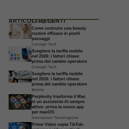
ARTICOLI RECENTI
Consigli Tech
Come costruire una beauty
routine efficace in pochi
passaggi
Consigli Tech
Scegliere la tariffa mobile
nel 2026: i fattori chiave
prima del cambio operatore
Consigli Tech
Scegliere la tariffa mobile
nel 2026: i fattori chiave
prima del cambio operatore
Mobile
Perplexity trasforma il Mac
in un assistente AI sempre
attivo: arriva la nuova app
per macOS
Innovazioni Tecnologiche
Prime Video copia TikTok: