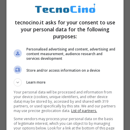
Gli sconti passati del Black
tecnocino.it asks for your consent to use
your personal data for the following
Friday su Apple
purposes:
Tra le promozioni del passato abbiamo visto
Personalised advertising and content, advertising and
content measurement, audience research and
services development
Pad Air parte da 443,99 euro invece che 479
euro con uno sconto di 35,01 euro, iPad Mini
Store and/or access information on a device
parte da 268 euro invece che 289 euro con
Learn more
-21 euro e iPad 2 da 348,01 euro invece che
Your personal data will be processed and information from
your device (cookies, unique identifiers, and other device
379 euro con un risparmio di 30,99 euro.
data) may be stored by, accessed by and shared with 319
partners, or used specifically by this site. We and our partners
Macbook Air parte da 928,01 euro invece da
may use precise geolocation data.
List of partners.
1029,00 euro con -100,99 euro, Macbook
Some vendors may process your personal data on the basis
of legitimate interest, which you can object to by managing
Pro con Retina Display costa 1228,00 euro
your options below. Look for a link at the bottom of this page