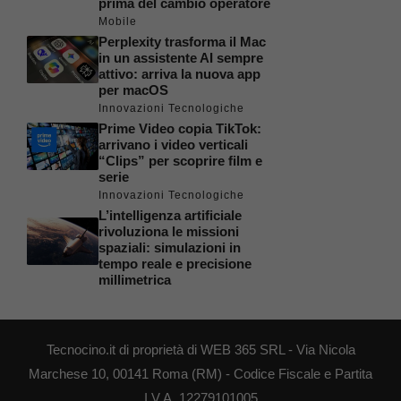
prima del cambio operatore
Mobile
Perplexity trasforma il Mac
in un assistente AI sempre
attivo: arriva la nuova app
per macOS
Innovazioni Tecnologiche
Prime Video copia TikTok:
arrivano i video verticali
“Clips” per scoprire film e
serie
Innovazioni Tecnologiche
L’intelligenza artificiale
rivoluziona le missioni
spaziali: simulazioni in
tempo reale e precisione
millimetrica
Tecnocino.it di proprietà di WEB 365 SRL - Via Nicola
Marchese 10, 00141 Roma (RM) - Codice Fiscale e Partita
I.V.A. 12279101005