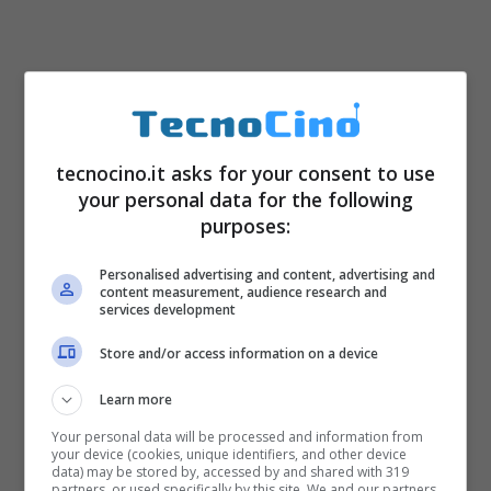
Wutsapper è uno dei pochi software
utilizzabile senza il supporto di un computer
tecnocino.it asks for your consent to use
che faccia da ponte tra i due dispositivi
your personal data for the following
collegati. Sarà sufficiente un adattatore USB-
purposes:
OTG, come vedremo tra poco. Con
Personalised advertising and content, advertising and
content measurement, audience research and
Wutsapper di Wondershare sarà possibile
services development
traferire le proprie chat WhatsApp senza
Store and/or access information on a device
perdere video, immagini, emoji e allegati.
Learn more
Inoltre, tutto potrà svolgersi in completa
Your personal data will be processed and information from
sicurezza, e velocemente. Sarà possibile
your device (cookies, unique identifiers, and other device
data) may be stored by, accessed by and shared with 319
effettuare il trasferimento di dati Whatsapp
da
partners, or used specifically by this site. We and our partners