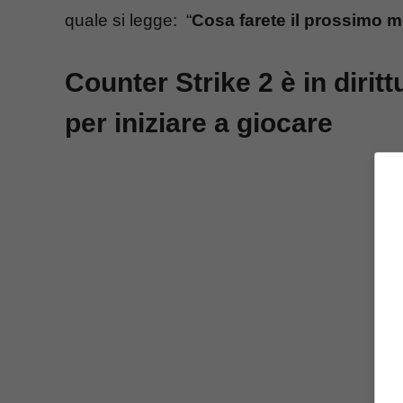
quale si legge: “
Cosa farete il prossimo m
Counter Strike 2 è in diritt
per iniziare a giocare