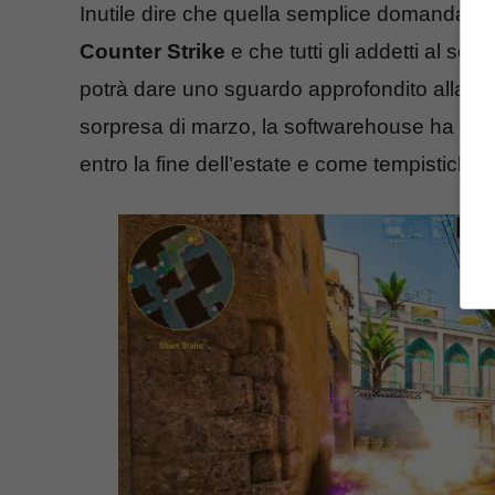
Inutile dire che quella semplice domanda
ha
Counter Strike
e che tutti gli addetti al set
potrà dare uno sguardo approfondito alla nu
sorpresa di marzo, la softwarehouse ha ann
entro la fine dell’estate e come tempistiche 