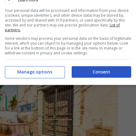
Learn more
 creato un hype esagerato nella community di
Your personal data will be processed and information from your device
tore sono concordi nel dire che proprio mercoledì si
(cookies, unique identifiers, and other device data) may be stored by,
accessed by and shared with 319 partners, or used specifically by this
ova Ip di Valve. D’altronde nell’annuncio a
site. We and our partners may use precise geolocation data.
List of
partners.
unciato che la beta pubblica sarebbe giunta
Some vendors may process your personal data on the basis of legitimate
interest, which you can object to by managing your options below. Look
ci siamo.
for a link at the bottom of this page or in the site menu to manage or
withdraw consent in privacy and cookie settings.
Manage options
Consent