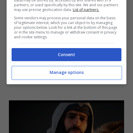
data) may be stored by, accessed by and shared with 319
partners, or used specifically by this site. We and our partners
may use precise geolocation data.
List of partners.
Some vendors may process your personal data on the basis
of legitimate interest, which you can object to by managing
your options below. Look for a link at the bottom of this page
or in the site menu to manage or withdraw consent in privacy
and cookie settings.
Videogiochi “survival”, eccone tre
Consent
da non perdere per un’esperienza
realistica da brividi
Manage options
Settembre 26, 2023