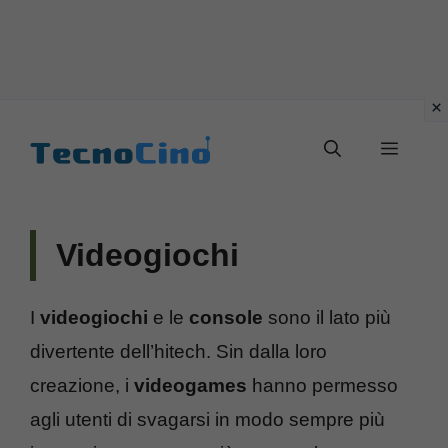
Vai
al
Menu
contenuto
Videogiochi
I
videogiochi
e le
console
sono il lato più
divertente dell’hitech. Sin dalla loro
creazione, i
videogames
hanno permesso
agli utenti di svagarsi in modo sempre più