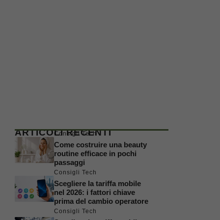
ARTICOLI RECENTI
Consigli Tech
Come costruire una beauty
routine efficace in pochi
passaggi
Consigli Tech
Scegliere la tariffa mobile
nel 2026: i fattori chiave
prima del cambio operatore
Consigli Tech