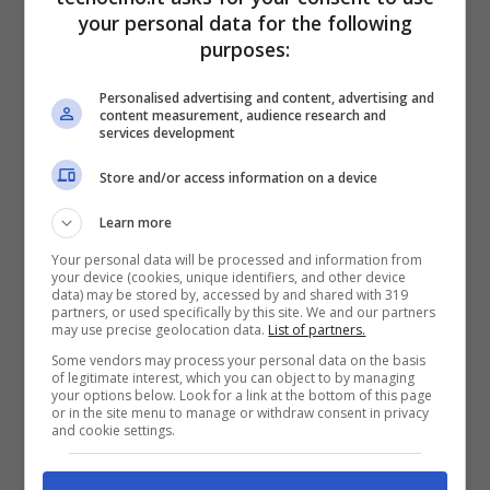
your personal data for the following
purposes:
Personalised advertising and content, advertising and
È uscito da pochissimo – disponibile dal 17
content measurement, audience research and
services development
novembre scorso – ma
Amazon ha deciso
Store and/or access information on a device
di metterlo in sconto sin da subito
.
L’operazione ricade all’interno dell’ormai
Learn more
consueto periodo di incredibili offerte,
Your personal data will be processed and information from
your device (cookies, unique identifiers, and other device
addirittura il videogioco può essere
data) may be stored by, accessed by and shared with 319
partners, or used specifically by this site. We and our partners
acquistato con
una decurtazione dal
may use precise geolocation data.
List of partners.
Some vendors may process your personal data on the basis
prezzo originale del 17%
. Questo vuol dire
of legitimate interest, which you can object to by managing
your options below. Look for a link at the bottom of this page
che
chi volesse ordinarlo potrà pagarlo
or in the site menu to manage or withdraw consent in privacy
and cookie settings.
solamente 49,90€
, difficile trovarlo a meno
nei negozi o sugli store online. Basterà