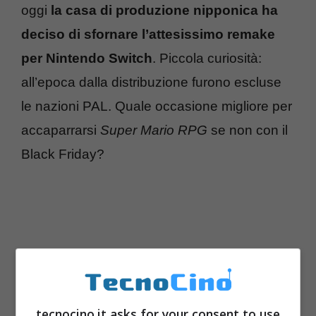
oggi
la casa di produzione nipponica ha
deciso di sfornare l’attesissimo remake
per Nintendo Switch
. Piccola curiosità:
all’epoca dalla distribuzione furono escluse
le nazioni PAL. Quale occasione migliore per
accaparrarsi
Super Mario RPG
se non con il
Black Friday?
tecnocino.it asks for your consent to use