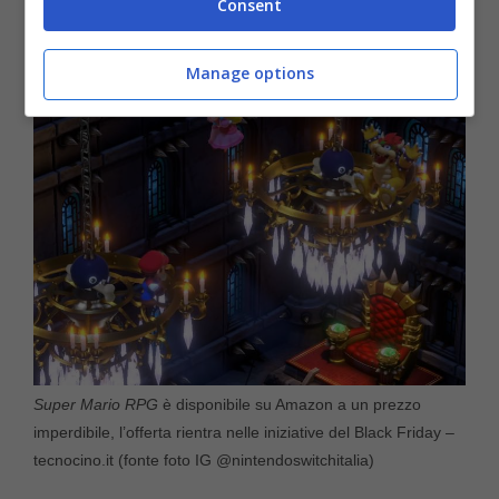
Consent
metterlo nel carrello!
Manage options
Super Mario RPG
è disponibile su Amazon a un prezzo
imperdibile, l’offerta rientra nelle iniziative del Black Friday –
tecnocino.it (fonte foto IG @nintendoswitchitalia)