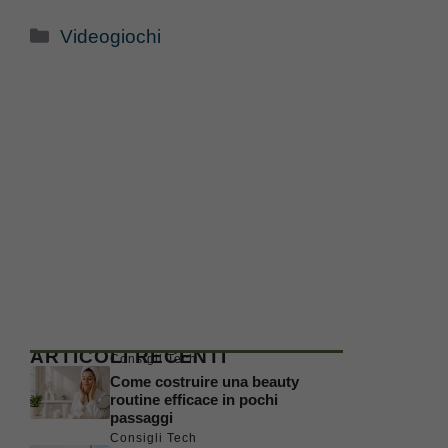
Categorie
Videogiochi
ARTICOLI RECENTI
Consigli Tech
Come costruire una beauty
routine efficace in pochi
passaggi
Consigli Tech