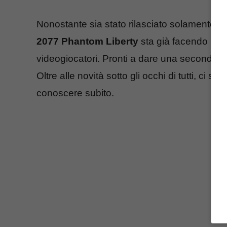
Nonostante sia stato rilasciato solamente po
2077 Phantom Liberty
sta già facendo parec
videogiocatori. Pronti a dare una seconda ch
Oltre alle novità sotto gli occhi di tutti, ci
conoscere subito.