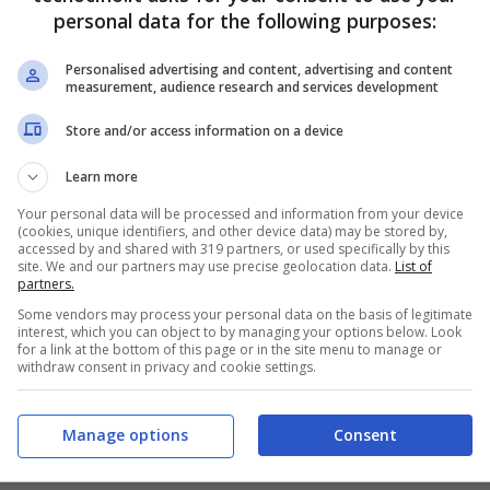
personal data for the following purposes:
chi giorni fa, l’aggiornamento di
Cyberpunk
Personalised advertising and content, advertising and content
measurement, audience research and services development
chio parlare e ha attirato l’interesse di milioni di
ance al tanto vituperato titolo di CD Projekt RED.
Store and/or access information on a device
 sono alcune chicche nascoste che dovreste
Learn more
Your personal data will be processed and information from your device
(cookies, unique identifiers, and other device data) may be stored by,
accessed by and shared with 319 partners, or used specifically by this
site. We and our partners may use precise geolocation data.
List of
partners.
Some vendors may process your personal data on the basis of legitimate
interest, which you can object to by managing your options below. Look
for a link at the bottom of this page or in the site menu to manage or
withdraw consent in privacy and cookie settings.
Manage options
Consent