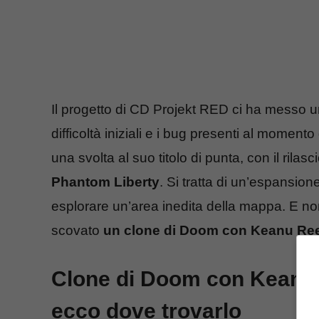
Il progetto di CD Projekt RED ci ha messo u
difficoltà iniziali e i bug presenti al moment
una svolta al suo titolo di punta, con il rilasc
Phantom Liberty
. Si tratta di un’espansio
esplorare un’area inedita della mappa. E n
scovato
un clone di Doom con Keanu Re
Clone di Doom con Keanu
ecco dove trovarlo