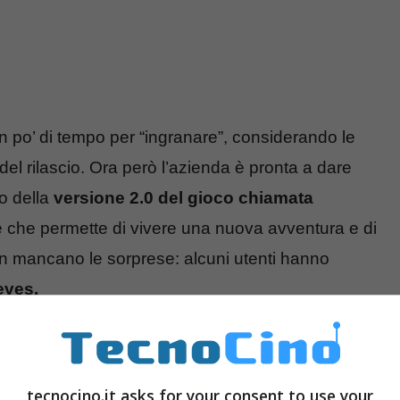
n po’ di tempo per “ingranare”, considerando le
o del rilascio. Ora però l’azienda è pronta a dare
io della
versione 2.0 del gioco chiamata
ne che permette di vivere una nuova avventura e di
on mancano le sorprese: alcuni utenti hanno
eves.
 Reeves su Cyberpunk 2077:
tecnocino.it asks for your consent to use your