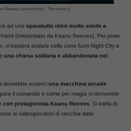
anu Reeves (screenshot) – Tecnocino.it
care ad uno
sparatutto retrò molto simile a
rhand (interpretato da Keanu Reeves). Per poter
 vi basterà andare nelle zone fuori Night City e
re
una chiesa solitaria e abbandonata nei
tra dovrebbe esserci
una macchina arcade
uire il comando e come per magia vi ritroverete
 e
con protagonista Keanu Reeves
. Si tratta di
ere ai videogiocatori di vecchia data.