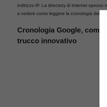
indirizzo IP. La directory di Internet spess
a vedere come leggere la cronologia della n
Cronologia Google, come sc
trucco innovativo