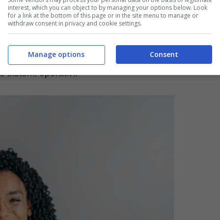
interest, which you can object to by managing your options below. Look
for a link at the bottom of this page or in the site menu to manage or
are la cronologia della navigazione privata. Per
withdraw consent in privacy and cookie settings.
 sul proprio dispositivo. Basta
accedere a DNS
Manage options
Consent
coprire tutte le vostre ricerche in incognito.
 sistemi operativi.