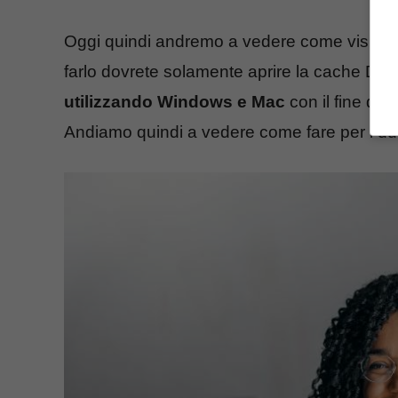
Oggi quindi andremo a vedere come visualizz
farlo dovrete solamente aprire la cache DNS
utilizzando Windows e Mac
con il fine di s
Andiamo quindi a vedere come fare per i due