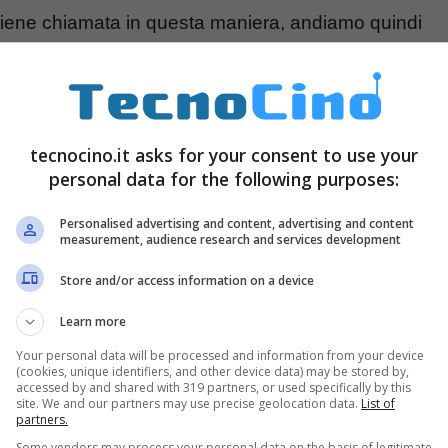
o viene chiamata in questa maniera, andiamo quindi
avigazione privata.
oprirla quando è privata: il
tecnocino.it asks for your consent to use your
personal data for the following purposes:
Personalised advertising and content, advertising and content
measurement, audience research and services development
Store and/or access information on a device
Learn more
Your personal data will be processed and information from your device
(cookies, unique identifiers, and other device data) may be stored by,
accessed by and shared with 319 partners, or used specifically by this
site. We and our partners may use precise geolocation data.
List of
partners.
Some vendors may process your personal data on the basis of legitimate