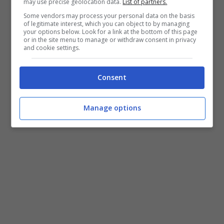
may use precise geolocation data.
List of partners.
Some vendors may process your personal data on the basis
of legitimate interest, which you can object to by managing
your options below. Look for a link at the bottom of this page
or in the site menu to manage or withdraw consent in privacy
and cookie settings.
Consent
Manage options
La MIUI 15 anche sugli Xiaomi 13 – foto fonte mi.com –
tecnocino.it