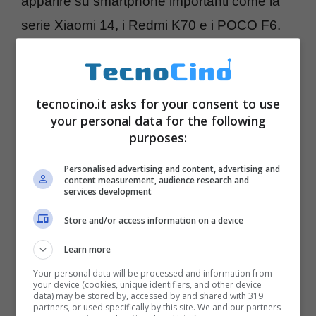
apparire su smartphone importanti come la
serie Xiaomi 14, i Redmi K70 e i POCO F6.
Sarà direttamente proporzionale ad
Android 14 e porterà importanti e nuove
funzionalità
, miglioramenti visivi e delle
tecnocino.it asks for your consent to use
your personal data for the following
prestazioni degli smarphone made in Xiaomi,
purposes:
il tutto con l’obiettivo di fornire agli utenti
un’esperienza più piacevole, intuitiva e,
Personalised advertising and content, advertising and
content measurement, audience research and
services development
perché no?, competitiva nei confronti degli
altri due colossi degli smartphone: Samsung
Store and/or access information on a device
ed Apple.
Learn more
Your personal data will be processed and information from
your device (cookies, unique identifiers, and other device
data) may be stored by, accessed by and shared with 319
partners, or used specifically by this site. We and our partners