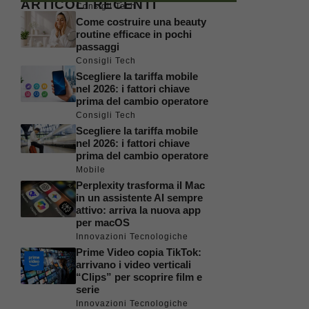
ARTICOLI RECENTI
Consigli Tech
Come costruire una beauty
routine efficace in pochi
passaggi
Consigli Tech
Scegliere la tariffa mobile
nel 2026: i fattori chiave
prima del cambio operatore
Consigli Tech
Scegliere la tariffa mobile
nel 2026: i fattori chiave
prima del cambio operatore
Mobile
Perplexity trasforma il Mac
in un assistente AI sempre
attivo: arriva la nuova app
per macOS
Innovazioni Tecnologiche
Prime Video copia TikTok:
arrivano i video verticali
“Clips” per scoprire film e
serie
Innovazioni Tecnologiche