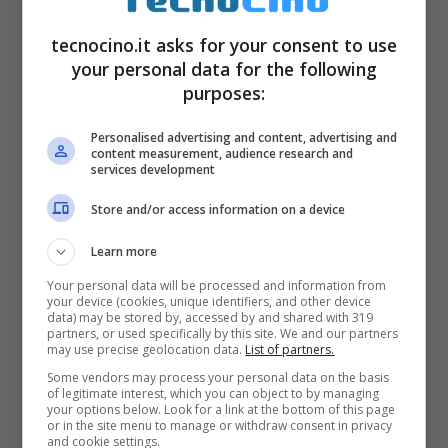
cosa devi fare
tecnocino.it asks for your consent to use
your personal data for the following
purposes:
Sai che puoi utilizzare anche la carta di
giornale per isolare la tua casa? Questa
Personalised advertising and content, advertising and
content measurement, audience research and
affermazione è vera, ma non devi andare dal
services development
giornalaio per risolvere i tuoi problemi.
Store and/or access information on a device
Esistono dei pannelli in fibra di cellulosa
Learn more
che vengono spesso utilizzati per isolare
Your personal data will be processed and information from
le pareti
. Questi pannelli sono molto diffusi in
your device (cookies, unique identifiers, and other device
data) may be stored by, accessed by and shared with 319
alcune zone d’Europa e stanno arrivando
partners, or used specifically by this site. We and our partners
may use precise geolocation data.
List of partners.
anche in Italia, seppur con qualche anno di
Some vendors may process your personal data on the basis
of legitimate interest, which you can object to by managing
ritardo, ma meglio tardi che mai!
your options below. Look for a link at the bottom of this page
or in the site menu to manage or withdraw consent in privacy
and cookie settings.