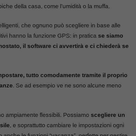
ipiche della casa, come l’umidità o la muffa.
telligenti, che ognuno può scegliere in base alle
tivi hanno la funzione GPS: in pratica
se siamo
mostato, il software ci avvertirà e ci chiederà se
mpostare, tutto comodamente tramite il proprio
tanze
. Se ad esempio ve ne sono alcune meno
ono ampiamente flessibili. Possiamo
scegliere un
sile
, e soprattutto cambiare le impostazioni ogni
no anche le funzioni “vacanza”, perfette per gestire