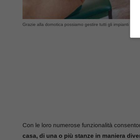
Grazie alla domotica possiamo gestire tutti gli impianti desid
Con le loro numerose funzionalità consento
casa, di una o più stanze in maniera dive