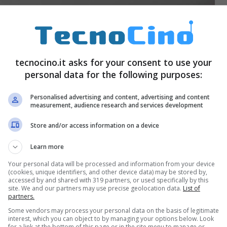
tecnocino.it asks for your consent to use your
personal data for the following purposes:
Personalised advertising and content, advertising and content
measurement, audience research and services development
Store and/or access information on a device
Learn more
Your personal data will be processed and information from your device
(cookies, unique identifiers, and other device data) may be stored by,
accessed by and shared with 319 partners, or used specifically by this
site. We and our partners may use precise geolocation data.
List of
partners.
Some vendors may process your personal data on the basis of legitimate
interest, which you can object to by managing your options below. Look
for a link at the bottom of this page or in the site menu to manage or