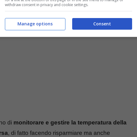
withdraw consent in privacy and cookie settings.
Manage options
Consent
erati con facilità – Tecnocino.it
no di
monitorare e gestire la temperatura della
rsa
, di fatto facendo risparmiare ma anche