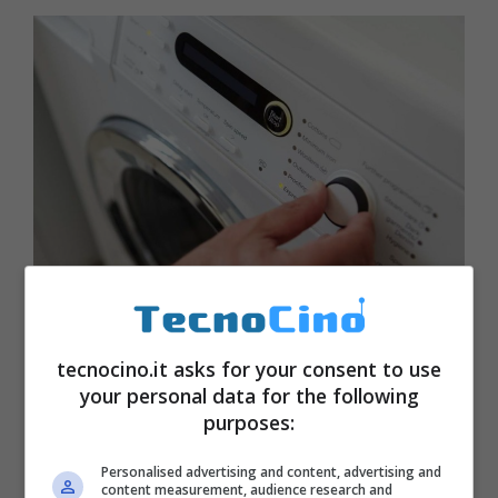
Lavatrice nuova, il test francese che
tecnocino.it asks for your consent to use
rivela qual è quella più affidabile
your personal data for the following
Ottobre 10, 2023
purposes:
Personalised advertising and content, advertising and
content measurement, audience research and