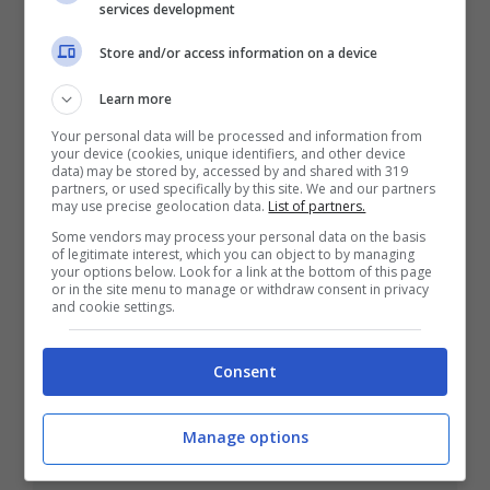
services development
Store and/or access information on a device
Learn more
Your personal data will be processed and information from
your device (cookies, unique identifiers, and other device
data) may be stored by, accessed by and shared with 319
partners, or used specifically by this site. We and our partners
may use precise geolocation data.
List of partners.
Some vendors may process your personal data on the basis
of legitimate interest, which you can object to by managing
your options below. Look for a link at the bottom of this page
or in the site menu to manage or withdraw consent in privacy
and cookie settings.
Non avrai più alcun dubbio: con
questo trucco geniale scopri subito
Consent
se un e-mail è sospetta e andare sul
sicuro (funziona davvero)
Manage options
Ottobre 8, 2023