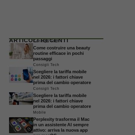
ARTICOLI RECENTI
Consigli Tech
Come costruire una beauty
routine efficace in pochi
passaggi
Consigli Tech
Scegliere la tariffa mobile
nel 2026: i fattori chiave
prima del cambio operatore
Consigli Tech
Scegliere la tariffa mobile
nel 2026: i fattori chiave
prima del cambio operatore
Mobile
Perplexity trasforma il Mac
in un assistente AI sempre
attivo: arriva la nuova app