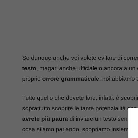
Se dunque anche voi volete evitare di corr
testo
, magari anche ufficiale o ancora a un
proprio
orrore grammaticale
, noi abbiamo q
Tutto quello che dovete fare, infatti, è scoprir
soprattutto scoprire le tante potenzialità che
avrete più paura
di inviare un testo senza p
cosa stiamo parlando, scopriamo insieme di 