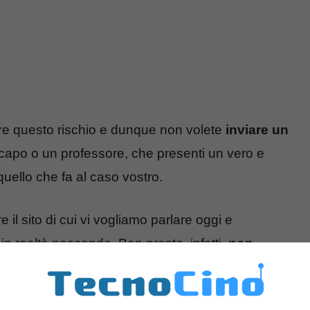
ere questo rischio e dunque non volete
inviare un
 capo o un professore, che presenti un vero e
uello che fa al caso vostro.
e il sito di cui vi vogliamo parlare oggi e
 in realtà nasconde. Ben presto, infatti,
non
rima averlo riletto almeno quindici volte: ecco di
cosa si tratta.