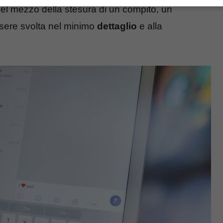
 bel mezzo della stesura di un compito, un
sere svolta nel minimo
dettaglio
e alla