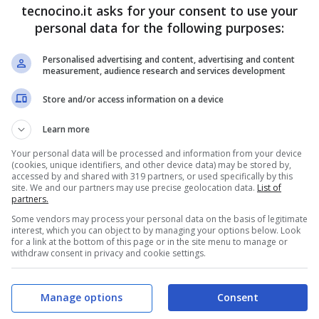
tecnocino.it asks for your consent to use your
e gli errori
personal data for the following purposes:
Personalised advertising and content, advertising and content
measurement, audience research and services development
Store and/or access information on a device
Learn more
Your personal data will be processed and information from your device
(cookies, unique identifiers, and other device data) may be stored by,
accessed by and shared with 319 partners, or used specifically by this
site. We and our partners may use precise geolocation data.
List of
partners.
Some vendors may process your personal data on the basis of legitimate
interest, which you can object to by managing your options below. Look
for a link at the bottom of this page or in the site menu to manage or
withdraw consent in privacy and cookie settings.
ito parlare, ma in realtà esiste un sito che ha la
 il vostro testo ed eventualmente di
individuare,
e
Manage options
Consent
errori grammaticali al suo interno. Stiamo parlando