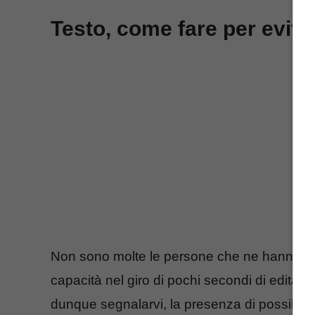
Testo, come fare per evitar
Non sono molte le persone che ne hanno sent
capacità nel giro di pochi secondi di editare
dunque segnalarvi, la presenza di possibili 