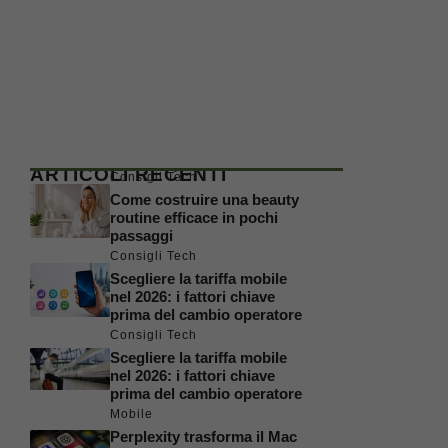
ARTICOLI RECENTI
Consigli Tech
Come costruire una beauty
routine efficace in pochi
passaggi
Consigli Tech
Scegliere la tariffa mobile
nel 2026: i fattori chiave
prima del cambio operatore
Consigli Tech
Scegliere la tariffa mobile
nel 2026: i fattori chiave
prima del cambio operatore
Mobile
Perplexity trasforma il Mac