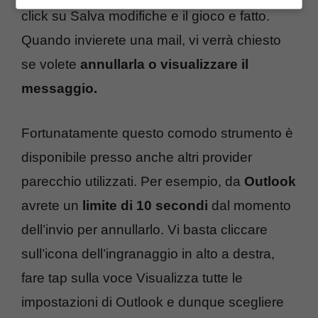
click su Salva modifiche e il gioco e fatto.
Quando invierete una mail, vi verrà chiesto
se volete
annullarla o visualizzare il
messaggio.
Fortunatamente questo comodo strumento è
disponibile presso anche altri provider
parecchio utilizzati. Per esempio, da
Outlook
avrete un
limite di 10 secondi
dal momento
dell’invio per annullarlo. Vi basta cliccare
sull’icona dell’ingranaggio in alto a destra,
fare tap sulla voce Visualizza tutte le
impostazioni di Outlook e dunque scegliere