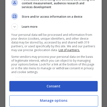
content measurement, audience research and
services development
Store and/or access information on a device
Learn more
Your personal data will be processed and information from
your device (cookies, unique identifiers, and other device
Così annullate l’invio delle mail su Gmail – Tecnocino.it
data) may be stored by, accessed by and shared with 319
partners, or used specifically by this site. We and our partners
may use precise geolocation data.
List of partners.
Come potete immaginare, stiamo parlando
Some vendors may process your personal data on the basis
of legitimate interest, which you can object to by managing
della possibilità di
annullare l’invio di una
your options below. Look for a link at the bottom of this page
or in the site menu to manage or withdraw consent in privacy
email.
Per fare ciò, dovete andare su
and cookie settings.
Visualizza tutte le impostazioni e poi cliccare
Consent
su Generali. Qui tra le varie voci, dovete
scorrere fino ad Annulla invio ed impostare
Manage options
un limite temporale di 30 secondi.
Ora fate