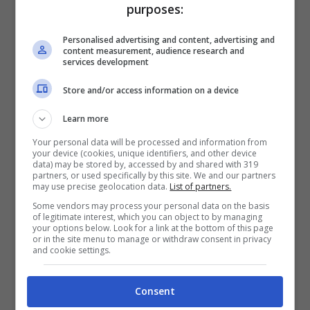
purposes:
Personalised advertising and content, advertising and
content measurement, audience research and
services development
Store and/or access information on a device
Per proteggere la tua navigazione internet
dagli occhi indiscreti di Google,
basta una
Learn more
semplice modifica delle preferenze di
Your personal data will be processed and information from
your device (cookies, unique identifiers, and other device
data) may be stored by, accessed by and shared with 319
sistema
che, forse, hai attivato senza
partners, or used specifically by this site. We and our partners
may use precise geolocation data.
List of partners.
accorgerti durante l’installazione di una delle
Some vendors may process your personal data on the basis
app di Google sui tuoi dispositivi. Puoi
of legitimate interest, which you can object to by managing
your options below. Look for a link at the bottom of this page
effettuare e ripetere questa operazione da
or in the site menu to manage or withdraw consent in privacy
and cookie settings.
tutti i tuoi dispositivi che si connettono a
internet: che sia il pc o lo smartphone, questo
Consent
metodo può essere applicato per tutti i