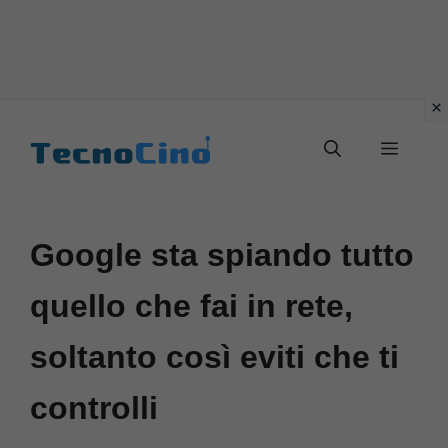
Vai
al
Menu
contenuto
Google sta spiando tutto
quello che fai in rete,
soltanto così eviti che ti
controlli