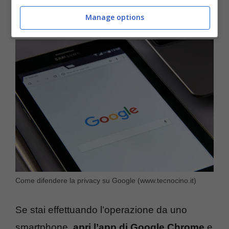
dispositivi che possiedi.
Manage options
Come difendere la privacy su Google (www.tecnocino.it)
Se stai effettuando l’operazione da uno
smartphone,
apri l’app di Google Chrome
e