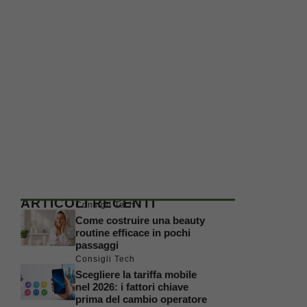
ARTICOLI RECENTI
Consigli Tech
Come costruire una beauty
routine efficace in pochi
passaggi
Consigli Tech
Scegliere la tariffa mobile
nel 2026: i fattori chiave
prima del cambio operatore