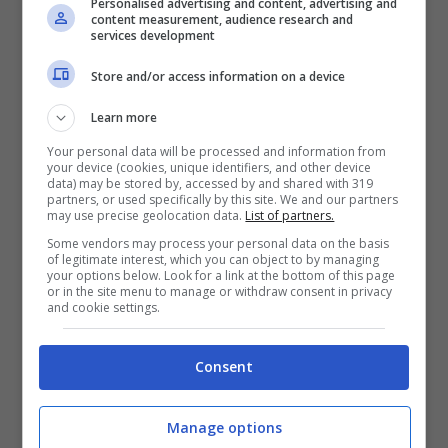
Personalised advertising and content, advertising and
content measurement, audience research and
services development
Store and/or access information on a device
Learn more
Your personal data will be processed and information from
your device (cookies, unique identifiers, and other device
data) may be stored by, accessed by and shared with 319
partners, or used specifically by this site. We and our partners
may use precise geolocation data.
List of partners.
Some vendors may process your personal data on the basis
of legitimate interest, which you can object to by managing
your options below. Look for a link at the bottom of this page
or in the site menu to manage or withdraw consent in privacy
and cookie settings.
Stando ai primi test, gli iPhone 15 si rompono molto
facilmente – Tecnocino.it
Consent
Come probabilmente già saprete se vi siete
Manage options