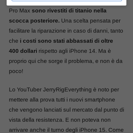
informati, da quest’anno i due modelli Pro e
Pro Max
sono rivestiti di titanio nella
scocca posteriore.
Una scelta pensata per
facilitare la riparazione in caso di danni, tanto
che
i costi sono stati abbassati di oltre
400 dollari
rispetto agli iPhone 14. Ma è
proprio qui che sorge il problema, e non è da
poco!
Lo YouTuber JerryRigEverything è noto per
mettere alla prova tutti i nuovi smartphone
che vengono lanciati sul mercato dal punto di
vista della resistenza. E non poteva non
arrivare anche il turno degli iPhone 15. Come