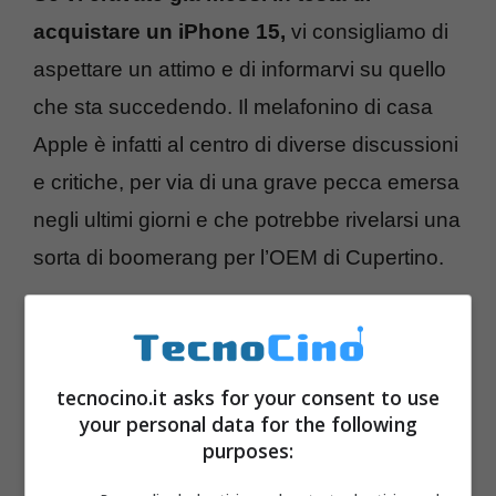
acquistare un iPhone 15,
vi consigliamo di
aspettare un attimo e di informarvi su quello
che sta succedendo. Il melafonino di casa
Apple è infatti al centro di diverse discussioni
e critiche, per via di una grave pecca emersa
negli ultimi giorni e che potrebbe rivelarsi una
sorta di boomerang per l’OEM di Cupertino.
tecnocino.it asks for your consent to use
your personal data for the following
purposes: