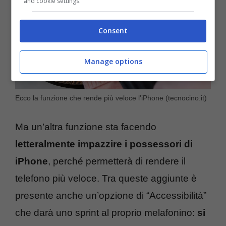
and cookie settings.
Consent
Manage options
Ecco la funzione che rende più veloce l’iPhone (tecnocino.it)
Ma un’altra funzione sta facendo
letteralmente impazzire i possessori di
iPhone
, perché permetterà di rendere il
telefono più veloce. Tra queste aggiunte è
presente anche un’opzione di “Accessibilità”
che darà uno sprint al proprio melafonino:
si