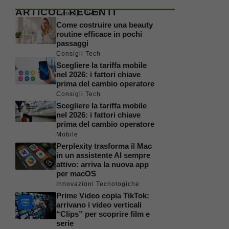
ARTICOLI RECENTI
Consigli Tech
Come costruire una beauty
routine efficace in pochi
passaggi
Consigli Tech
Scegliere la tariffa mobile
nel 2026: i fattori chiave
prima del cambio operatore
Consigli Tech
Scegliere la tariffa mobile
nel 2026: i fattori chiave
prima del cambio operatore
Mobile
Perplexity trasforma il Mac
in un assistente AI sempre
attivo: arriva la nuova app
per macOS
Innovazioni Tecnologiche
Prime Video copia TikTok:
arrivano i video verticali
“Clips” per scoprire film e
serie