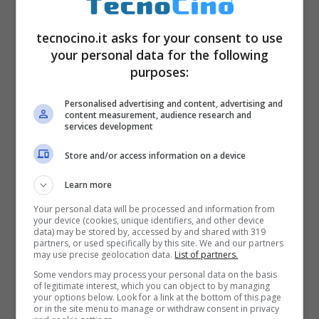
hanno ricevuto iOs 17, ovvero il nuovo
aggiornamento del sistema operativo dei
tecnocino.it asks for your consent to use
your personal data for the following
melafonini che possiede tantissimi
purposes:
miglioramenti. Il nuovo
sistema operativo
Personalised advertising and content, advertising and
Apple possiede tantissime novità
, come i
content measurement, audience research and
services development
miglioramenti nella correzione automatica, la
possibilità di modificare più foto
Store and/or access information on a device
contemporaneamente, trascrivere i messaggi
Learn more
nella segreteria telefonica o creare biglietti da
Your personal data will be processed and information from
your device (cookies, unique identifiers, and other device
visita.
data) may be stored by, accessed by and shared with 319
partners, or used specifically by this site. We and our partners
may use precise geolocation data.
List of partners.
Some vendors may process your personal data on the basis
of legitimate interest, which you can object to by managing
your options below. Look for a link at the bottom of this page
or in the site menu to manage or withdraw consent in privacy