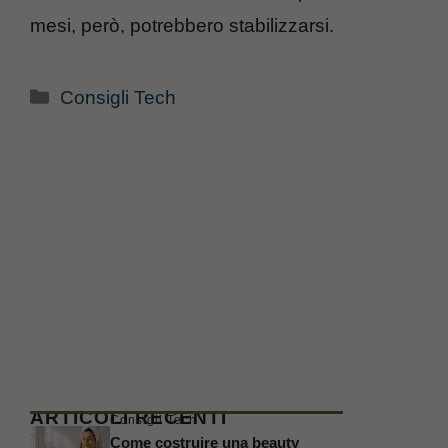
mesi, però, potrebbero stabilizzarsi.
Categorie
Consigli Tech
ARTICOLI RECENTI
Consigli Tech
Come costruire una beauty