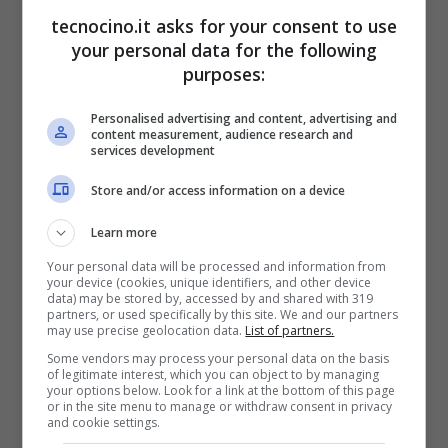
tecnocino.it asks for your consent to use
your personal data for the following
purposes:
Personalised advertising and content, advertising and
content measurement, audience research and
services development
Store and/or access information on a device
Learn more
Your personal data will be processed and information from
your device (cookies, unique identifiers, and other device
data) may be stored by, accessed by and shared with 319
partners, or used specifically by this site. We and our partners
I tassi dei mutui potrebbero scendere, ma non ora
may use precise geolocation data.
List of partners.
(tecnocino.it)
Some vendors may process your personal data on the basis
of legitimate interest, which you can object to by managing
your options below. Look for a link at the bottom of this page
Se l’obiettivo è lontano, allora si avrà una
or in the site menu to manage or withdraw consent in privacy
and cookie settings.
rimodulazione dei tassi di interesse, che