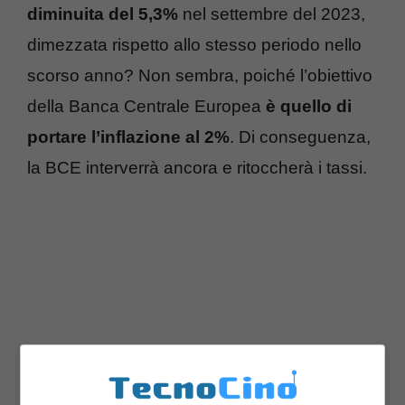
diminuita del 5,3%
nel settembre del 2023,
dimezzata rispetto allo stesso periodo nello
scorso anno? Non sembra, poiché l’obiettivo
della Banca Centrale Europea
è quello di
portare l’inflazione al 2%
. Di conseguenza,
la BCE interverrà ancora e ritoccherà i tassi.