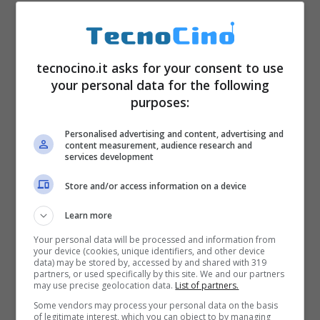
tecnocino.it asks for your consent to use
your personal data for the following
purposes:
Personalised advertising and content, advertising and
Con l’arrivo delle nuove tecnologie è nato
content measurement, audience research and
services development
anche
OSINT: ovvero, l’Open Source
Store and/or access information on a device
Intelligence
che contiene tutte le
Learn more
informazioni accessibili al pubblico in modo
Your personal data will be processed and information from
legale perché non vengono violate la privacy
your device (cookies, unique identifiers, and other device
data) may be stored by, accessed by and shared with 319
o il copyright. Si tratta di dati reperibili online
partners, or used specifically by this site. We and our partners
may use precise geolocation data.
List of partners.
e offline. In altre parole sono quei dato che
Some vendors may process your personal data on the basis
tutti possiamo trovare facilmente attraverso
of legitimate interest, which you can object to by managing