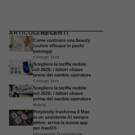
ARTICOLI RECENTI
Consigli Tech
Come costruire una beauty
routine efficace in pochi
passaggi
Consigli Tech
Scegliere la tariffa mobile
nel 2026: i fattori chiave
prima del cambio operatore
Consigli Tech
Scegliere la tariffa mobile
nel 2026: i fattori chiave
prima del cambio operatore
Mobile
Perplexity trasforma il Mac
in un assistente AI sempre
attivo: arriva la nuova app
per macOS
Innovazioni Tecnologiche