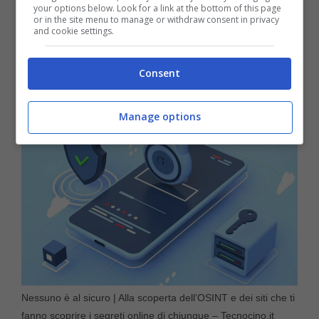
your options below. Look for a link at the bottom of this page
l’accesso alla rete, ai mass media tradizionali
or in the site menu to manage or withdraw consent in privacy
and cookie settings.
o alle riviste, le informazioni geospaziali,
video e foto.
Consent
Manage options
Nessuno è al sicuro | Alla scoperta dell’OSINT e dei siti che ti
fanno scoprire i segreti online di chiunque – Tecnocino.it