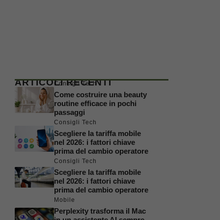
ARTICOLI RECENTI
Consigli Tech
Come costruire una beauty
routine efficace in pochi
passaggi
Consigli Tech
Scegliere la tariffa mobile
nel 2026: i fattori chiave
prima del cambio operatore
Consigli Tech
Scegliere la tariffa mobile
nel 2026: i fattori chiave
prima del cambio operatore
Mobile
Perplexity trasforma il Mac
in un assistente AI sempre