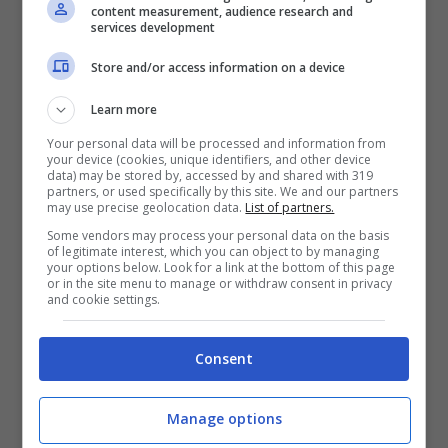
content measurement, audience research and
services development
Store and/or access information on a device
Learn more
Your personal data will be processed and information from
your device (cookies, unique identifiers, and other device
data) may be stored by, accessed by and shared with 319
partners, or used specifically by this site. We and our partners
Se questo tipo di tecnologia continua ad evolversi, presto
may use precise geolocation data.
List of partners.
sarà possibile parlare in diverse lingue senza conoscerle
Some vendors may process your personal data on the basis
minimamente – tecnocino.it
of legitimate interest, which you can object to by managing
your options below. Look for a link at the bottom of this page
or in the site menu to manage or withdraw consent in privacy
and cookie settings.
Chiamato
Video Translate
, lo strumento
consente di caricare un video in cui l’utente
Consent
può parlare in inglese, spagnolo, francese,
cinese, tedesco, italiano, portoghese,
Manage options
olandese, hindi o giapponese. Non ci sono