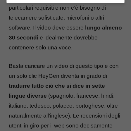
particolari requisiti e non c’è bisogno di
telecamere sofisticate, microfoni o altri
software. Il video deve essere
lungo almeno
30 secondi
e idealmente dovrebbe
contenere solo una voce.
Basta caricare un video di questo tipo e con
un solo clic HeyGen diventa in grado di
tradurre tutto ciò che si dice in sette
lingue diverse
(spagnolo, francese, hindi,
italiano, tedesco, polacco, portoghese, oltre
naturalmente all’inglese). Le recensioni degli
utenti in giro per il web sono decisamente