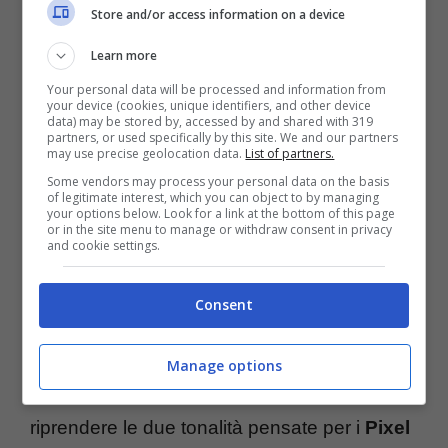
Store and/or access information on a device
Learn more
Your personal data will be processed and information from
your device (cookies, unique identifiers, and other device
data) may be stored by, accessed by and shared with 319
partners, or used specifically by this site. We and our partners
may use precise geolocation data.
List of partners.
Some vendors may process your personal data on the basis
of legitimate interest, which you can object to by managing
your options below. Look for a link at the bottom of this page
or in the site menu to manage or withdraw consent in privacy
Google annuncia il Grigio Creta e Azzurro cielo per le Pixel
and cookie settings.
Buds Pro (Screenshot Google) – Tecnocino.it
Consent
Le due cuffie true wireless potranno ora
essere acquistate anche nelle due version
i
Manage options
Grigio Creta e Azzurro cielo.
Che vanno a
riprendere le due tonalità pensate per i
Pixel