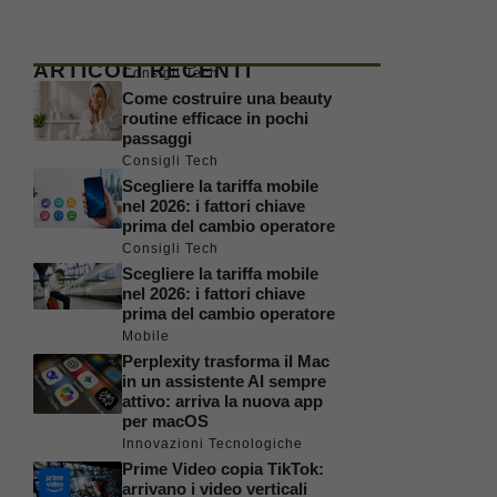
ARTICOLI RECENTI
Consigli Tech
Come costruire una beauty
routine efficace in pochi
passaggi
Consigli Tech
Scegliere la tariffa mobile
nel 2026: i fattori chiave
prima del cambio operatore
Consigli Tech
Scegliere la tariffa mobile
nel 2026: i fattori chiave
prima del cambio operatore
Mobile
Perplexity trasforma il Mac
in un assistente AI sempre
attivo: arriva la nuova app
per macOS
Innovazioni Tecnologiche
Prime Video copia TikTok:
arrivano i video verticali