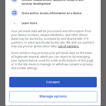
services development
aprite l’app Gestione Attività con i tasti
Store and/or access information on a device
CTRL+Shift+Esc e poi andate sulla scheda
Avvio/App di avvio. Individuate i programmi
Learn more
da disattivare, cliccateci col tasto destro e
Your personal data will be processed and information from
your device (cookies, unique identifiers, and other device
scegliete la voce Disabilita. Molto utile anche
data) may be stored by, accessed by and shared with 319
partners, or used specifically by this site. We and our partners
may use precise geolocation data.
List of partners.
eliminare direttamente i programmi
Some vendors may process your personal data on the basis
inutilizzati
, premendo sul pulsante Start, App
of legitimate interest, which you can object to by managing
your options below. Look for a link at the bottom of this page
e funzionalità/App installate e cliccando sui
or in the site menu to manage or withdraw consent in privacy
and cookie settings.
nomi dei programmi da disinstallare subito.
Consent
Manage options