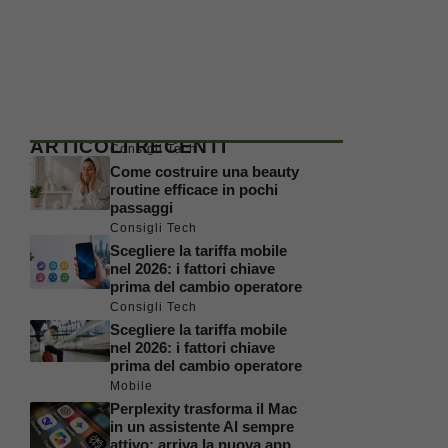
ARTICOLI RECENTI
Consigli Tech
Come costruire una beauty
routine efficace in pochi
passaggi
Consigli Tech
Scegliere la tariffa mobile
nel 2026: i fattori chiave
prima del cambio operatore
Consigli Tech
Scegliere la tariffa mobile
nel 2026: i fattori chiave
prima del cambio operatore
Mobile
Perplexity trasforma il Mac
in un assistente AI sempre
attivo: arriva la nuova app