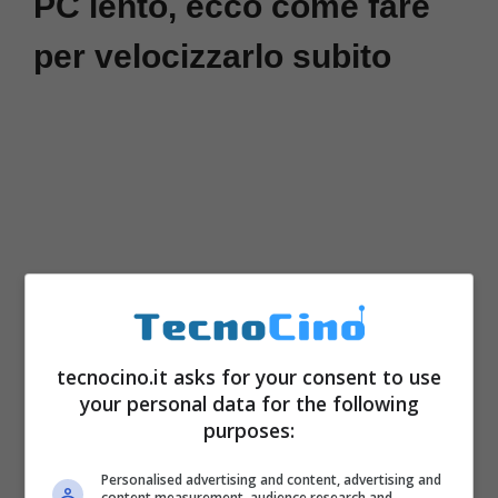
PC lento, ecco come fare
per velocizzarlo subito
tecnocino.it asks for your consent to use
your personal data for the following
Se avete un computer Windows, vi
purposes:
consigliamo innanzitutto di
disattivare i
Personalised advertising and content, advertising and
programmi superflui all’avvio
. Per fare ciò,
content measurement, audience research and