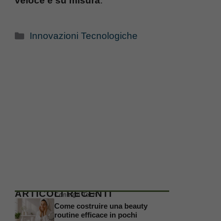
veloce e su misura
.
Categorie
Innovazioni Tecnologiche
ARTICOLI RECENTI
Consigli Tech
Come costruire una beauty
routine efficace in pochi