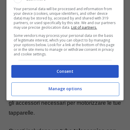
Your personal data will be processed and information from
your device (cookies, unique identifiers, and other device
data) may be stored by, accessed by and shared with 319
partners, or used specifically by this site. We and our partners
may use precise geolocation data.
List of partners.
Some vendors may process your personal data on the basis
of legitimate interest, which you can object to by managing
your options below. Look for a link at the bottom of this page
Tapparelle elettriche – Tecnocino.it
or in the site menu to manage or withdraw consent in privacy
and cookie settings.
Per chi intende procedere con il
fai-da-te
,
Consent
online e nei negozi esistono kit di
motorizzazione per tapparelle cablate o
Manage options
radio. Preferisci kit all-in-one contenente tutti
gli accessori necessari per motorizzare le tue
tapparelle.