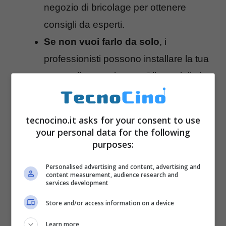
negozio di bricolage per ottenere
consigli da esperti.
Se non vuoi farlo da solo
, i
professionisti possono installare la tua
tapparella motorizzata. Gli specialisti
di tapparelle vi consiglieranno nella
scelta in base alle vostre esigenze e
tecnocino.it asks for your consent to use
installeranno la motorizzazione delle
your personal data for the following
purposes:
vostre tapparelle.
Personalised advertising and content, advertising and
content measurement, audience research and
services development
Store and/or access information on a device
Learn more