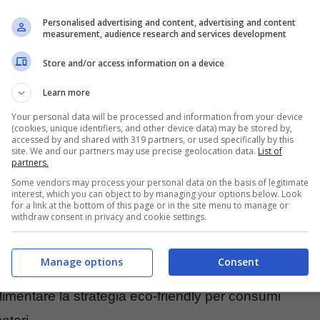
Personalised advertising and content, advertising and content
measurement, audience research and services development
Store and/or access information on a device
Learn more
Your personal data will be processed and information from your device
(cookies, unique identifiers, and other device data) may be stored by,
accessed by and shared with 319 partners, or used specifically by this
site. We and our partners may use precise geolocation data.
List of
partners.
Some vendors may process your personal data on the basis of legitimate
interest, which you can object to by managing your options below. Look
for a link at the bottom of this page or in the site menu to manage or
withdraw consent in privacy and cookie settings.
Amazon, tutti gli iscritti al servizio Prime
Manage options
Consent
della settimana
in cui si vogliono ricevere a casa
mentare la strategia eco-friendly per consumi