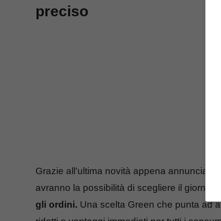
preciso
Grazie all’ultima novità appena annunciata da 
avranno la possibilità di scegliere il giorno 
gli ordini.
Una scelta Green che punta ad ali