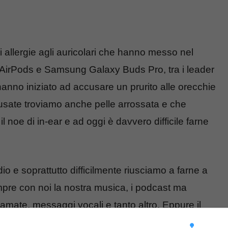
 allergie agli auricolari che hanno messo nel
 AirPods e Samsung Galaxy Buds Pro, tra i leader
anno iniziato ad accusare un prurito alle orecchie
ccusate troviamo anche pelle arrossata e che
l noe di in-ear e ad oggi è davvero difficile farne
idio e soprattutto difficilmente riusciamo a farne a
pre con noi la nostra musica, i podcast ma
iamate, messaggi vocali e tanto altro. Eppure il
ie si è moltiplicato nel corso degli anni e sono