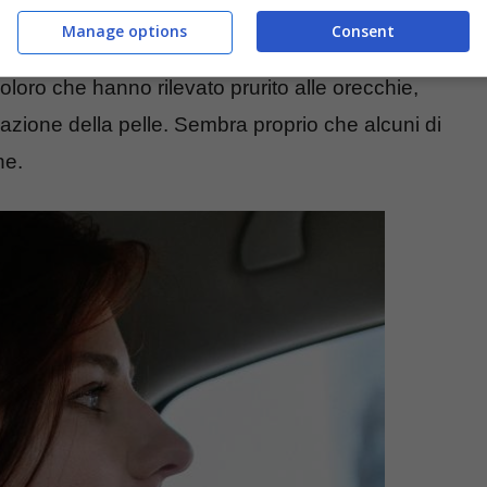
a pensato la rivista francese 60 Millions de
Manage options
Consent
umentate le denunce dei consumatori ai danni
oloro che hanno rilevato prurito alle orecchie,
dazione della pelle. Sembra proprio che alcuni di
ne.