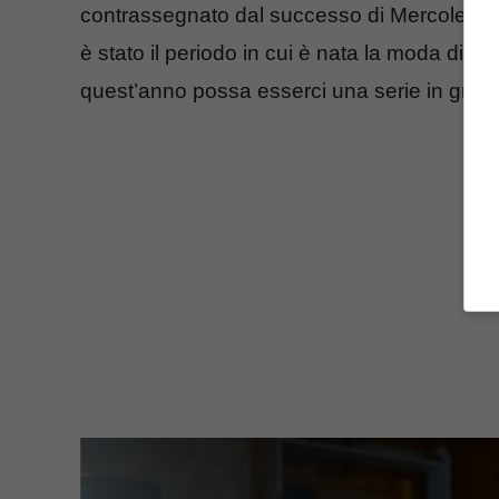
contrassegnato dal successo di Mercoledì (in
è stato il periodo in cui è nata la moda di
quest’anno possa esserci una serie in grado di