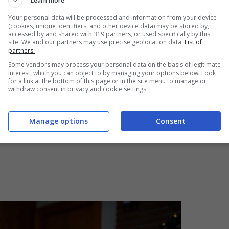
Learn more
 Italia anche da quello di Mare Fuori), nel 2021
Your personal data will be processed and information from your device
 Squid Game, dunque ci si attende che anche
(cookies, unique identifiers, and other device data) may be stored by,
accessed by and shared with 319 partners, or used specifically by this
 catalizzare l’attenzione di tutti.
site. We and our partners may use precise geolocation data.
List of
partners.
Some vendors may process your personal data on the basis of legitimate
interest, which you can object to by managing your options below. Look
for a link at the bottom of this page or in the site menu to manage or
withdraw consent in privacy and cookie settings.
Manage options
Consent