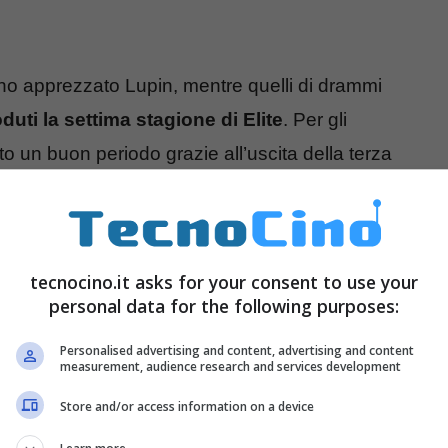
nno apprezzato Lupin, mentre quelli di drammi
duti la settima stagione di Elite
. Per gli
to un buon periodo grazie all’uscita della terza
logo di novembre: le migliori
tecnocino.it asks for your consent to use your
personal data for the following purposes:
Personalised advertising and content, advertising and content
lto florido per la piattaforma. D’altronde da fine
measurement, audience research and services development
o (considerando anche il Ringraziamento negli
Store and/or access information on a device
i spettatori. Lo scorso anno ad esempio è stato