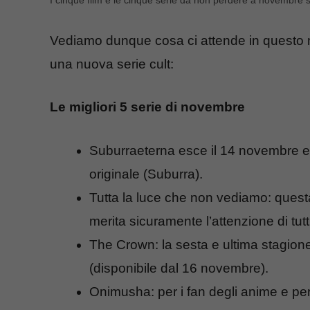
I cinque film e le cinque serie da non perdere a novembre su
Vediamo dunque cosa ci attende in questo me
una nuova serie cult:
Le migliori 5 serie di novembre
Suburraeterna esce il 14 novembre e p
originale (Suburra).
Tutta la luce che non vediamo: questa
merita sicuramente l’attenzione di tutt
The Crown: la sesta e ultima stagione d
(disponibile dal 16 novembre).
Onimusha: per i fan degli anime e per