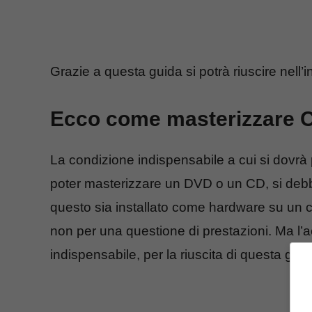
Grazie a questa guida si potrà riuscire nell’
Ecco come masterizzare 
La condizione indispensabile a cui si dovrà pe
poter masterizzare un DVD o un CD, si deb
questo sia installato come hardware su un c
non per una questione di prestazioni. Ma l’
indispensabile, per la riuscita di questa guid