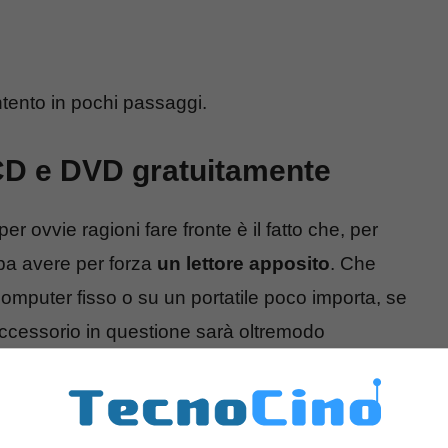
intento in pochi passaggi.
CD e DVD gratuitamente
r ovvie ragioni fare fronte è il fatto che, per
ba avere per forza
un lettore apposito
. Che
omputer fisso o su un portatile poco importa, se
accessorio in questione sarà oltremodo
a.