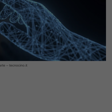
rte – tecnocino.it