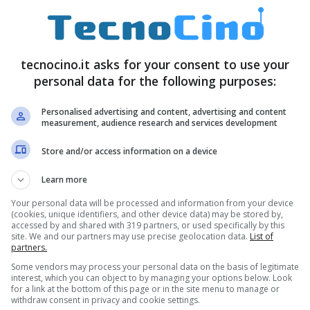
critte e altri tipi di immagine, o dover
creare
 riescono a realizzare qualcosa che sia
tecnocino.it asks for your consent to use your
 mancare le basi di una creazione grafica di
personal data for the following purposes:
Personalised advertising and content, advertising and content
measurement, audience research and services development
Store and/or access information on a device
Learn more
Your personal data will be processed and information from your device
(cookies, unique identifiers, and other device data) may be stored by,
accessed by and shared with 319 partners, or used specifically by this
site. We and our partners may use precise geolocation data.
List of
partners.
Some vendors may process your personal data on the basis of legitimate
interest, which you can object to by managing your options below. Look
for a link at the bottom of this page or in the site menu to manage or
withdraw consent in privacy and cookie settings.