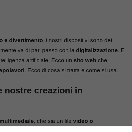
go e divertimento
, i nostri dispositivi sono dei
abilmente va di pari passo con la
digitalizzazione
. E
ntelligenza artificiale. Ecco un
sito web
che
apolavori
. Ecco di cosa si tratta e come si usa.
e nostre creazioni in
multimediale
, che sia un file
video o
er far i conti con la
creazione di qualche