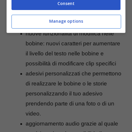
Consent
Si parte con:
Manage options
nuove funzionalità di modifica nelle
bobine: nuovi caratteri per aumentare
il livello del testo nelle bobine e
possibilità di modificare clip specifici
adesivi personalizzati che permettono
di realizzare le bobine o le storie
personalizzando il tuo adesivo
prendendo parte di una foto o di un
video.
aggiornamento audio grazie al quale