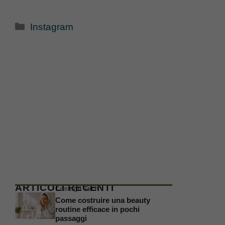
Categorie
Instagram
ARTICOLI RECENTI
Consigli Tech
Come costruire una beauty
routine efficace in pochi
passaggi