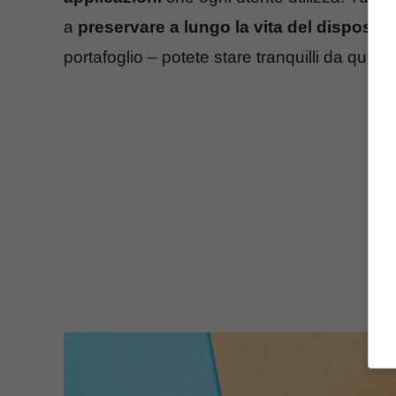
a
preservare a lungo la vita del dispositi
portafoglio – potete stare tranquilli da questo