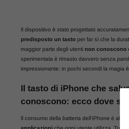
Il dispositivo è stato progettato accuratame
predisposto un tasto
per far sì che la dur
maggior parte degli utenti
non conoscono q
sperimentata è rimasto davvero senza parole.
impressionante: in pochi secondi la magia 
Il tasto di iPhone che salva 
conoscono: ecco dove si 
Il consumo della batteria dell’iPhone è abb
applicazioni
che ogni utente utilizza. Tutta