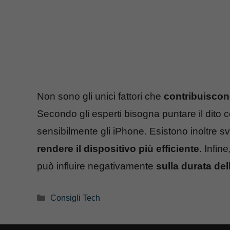
Non sono gli unici fattori che
contribuiscono
Secondo gli esperti bisogna puntare il dito co
sensibilmente gli iPhone. Esistono inoltre sv
rendere il dispositivo più efficiente
. Infin
può influire negativamente
sulla durata del
Categorie
Consigli Tech