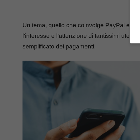
Un tema, quello che coinvolge PayPal e Pub
l’interesse e l’attenzione di tantissimi utenti
semplificato dei pagamenti.