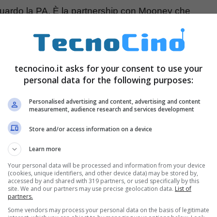
iguardo la PA. È la partnership con Mooney che
facendo riferimento all’applicazione di
tecnocino.it asks for your consent to use your
trazione, novità preziosa:
personal data for the following purposes:
nti PagoPa sull’app
Personalised advertising and content, advertising and content
measurement, audience research and services development
Store and/or access information on a device
Learn more
Your personal data will be processed and information from your device
(cookies, unique identifiers, and other device data) may be stored by,
accessed by and shared with 319 partners, or used specifically by this
site. We and our partners may use precise geolocation data.
List of
partners.
Some vendors may process your personal data on the basis of legitimate