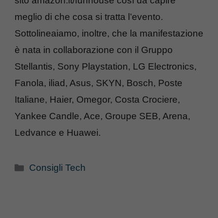
sito amazon.it/funhouse così da capire
meglio di che cosa si tratta l’evento.
Sottolineaiamo, inoltre, che la manifestazione
è nata in collaborazione con il Gruppo
Stellantis, Sony Playstation, LG Electronics,
Fanola, iliad, Asus, SKYN, Bosch, Poste
Italiane, Haier, Omegor, Costa Crociere,
Yankee Candle, Ace, Groupe SEB, Arena,
Ledvance e Huawei.
Categorie
Consigli Tech