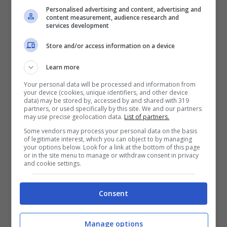
Personalised advertising and content, advertising and
offerta attraverso un QT code. Le date da
content measurement, audience research and
services development
tenere in considerazione sono: d
al 21 al 26
Store and/or access information on a device
novembre dalle ore 11 alle ore 21
.
Learn more
Your personal data will be processed and information from
your device (cookies, unique identifiers, and other device
data) may be stored by, accessed by and shared with 319
partners, or used specifically by this site. We and our partners
may use precise geolocation data.
List of partners.
Some vendors may process your personal data on the basis
of legitimate interest, which you can object to by managing
your options below. Look for a link at the bottom of this page
or in the site menu to manage or withdraw consent in privacy
and cookie settings.
Consent
Amazon Black Friday Fun House apre a Milano – tecnocino.it
Manage options