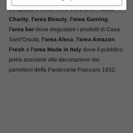
Lo spazio è diviso nelle varie aree:
l’area
Charity
,
l’area Beauty
,
l’area Gaming
,
l’area bar
dove degustare i prodotti di Casa
Sant’Orsola,
l’area Alexa
,
l’area Amazon
Fresh
e
l’area Made in Italy
dove il pubblico
potrà assistere alla decorazione dei
panettoni della Pasticceria Fraccaro 1932.