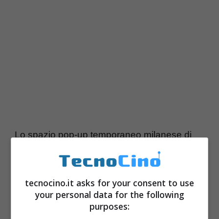
Lo spazio pop-up temporaneo milanese di
Amazon Black Friday Fun House apre
nella città meneghina
, precisamene in via
tecnocino.it asks for your consent to use
De Cristoforis 1. Un luogo con
accesso
your personal data for the following
gratuito
dove i visitatori avranno modo di
purposes:
poter girare e vedere le varie idee regalo in