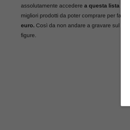
assolutamente accedere
a questa lista di 
migliori prodotti da poter comprare per fare
euro.
Così da non andare a gravare sul vostr
figure.