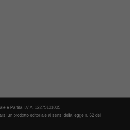
le e Partita I.V.A. 12279101005
si un prodotto editoriale ai sensi della legge n. 62 del