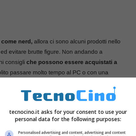
a come nerd,
allora ci sono alcuni prodotti nello
 ed evitare brutte figure. Non andando a
i consigli
che possono essere acquistati a
solito passare molto tempo al PC o con una
ro: alcuni consigli utili
tecnocino.it asks for your consent to use your
personal data for the following purposes:
ia ad una persona nerd ma non sapete da dove
ola idea vi spaventano? Allora dovete
Personalised advertising and content, advertising and content