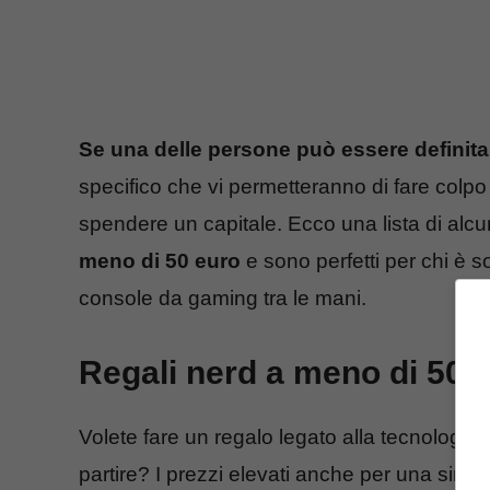
Se una delle persone può essere definit
specifico che vi permetteranno di fare colpo
spendere un capitale. Ecco una lista di alcun
meno di 50 euro
e sono perfetti per chi è 
console da gaming tra le mani.
Regali nerd a meno di 50 eu
Volete fare un regalo legato alla tecnolog
partire? I prezzi elevati anche per una sing