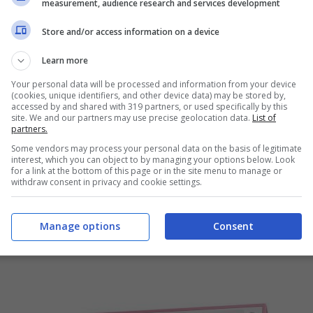
measurement, audience research and services development
cui vi parleremo
, dove ci sono alcune dritte sui
Store and/or access information on a device
 un regalo e che
vi faranno spendere meno di 50
o portafogli e al tempo stesso evitare brutte
Learn more
Your personal data will be processed and information from your device
(cookies, unique identifiers, and other device data) may be stored by,
accessed by and shared with 319 partners, or used specifically by this
site. We and our partners may use precise geolocation data.
List of
partners.
Some vendors may process your personal data on the basis of legitimate
interest, which you can object to by managing your options below. Look
for a link at the bottom of this page or in the site menu to manage or
withdraw consent in privacy and cookie settings.
Manage options
Consent