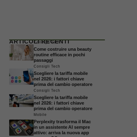
ARTICOLI RECENTI
Consigli Tech
Come costruire una beauty
routine efficace in pochi
passaggi
Consigli Tech
Scegliere la tariffa mobile
nel 2026: i fattori chiave
prima del cambio operatore
Consigli Tech
Scegliere la tariffa mobile
nel 2026: i fattori chiave
prima del cambio operatore
Mobile
Perplexity trasforma il Mac
in un assistente AI sempre
attivo: arriva la nuova app