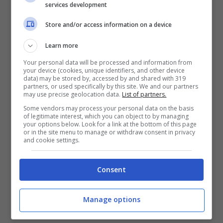
services development
Spiegato da un utente su Instagram, ora sta
Store and/or access information on a device
facendo il giro del web e venendo applicato
Learn more
da sempre più persone.
Your personal data will be processed and information from
your device (cookies, unique identifiers, and other device
data) may be stored by, accessed by and shared with 319
partners, or used specifically by this site. We and our partners
may use precise geolocation data.
List of partners.
Some vendors may process your personal data on the basis
of legitimate interest, which you can object to by managing
your options below. Look for a link at the bottom of this page
or in the site menu to manage or withdraw consent in privacy
and cookie settings.
Consent
Provate questo trucco per raddoppiare la batteria del
Manage options
telefono – Tecnocino.it