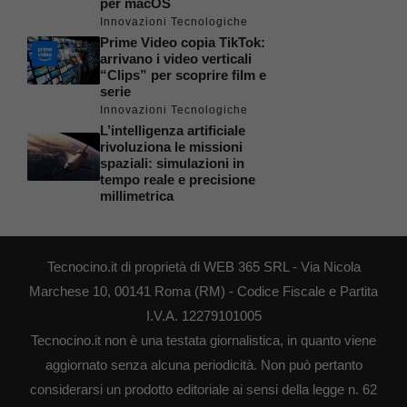
per macOS
Innovazioni Tecnologiche
Prime Video copia TikTok:
arrivano i video verticali
“Clips” per scoprire film e
serie
Innovazioni Tecnologiche
L’intelligenza artificiale
rivoluziona le missioni
spaziali: simulazioni in
tempo reale e precisione
millimetrica
Tecnocino.it di proprietà di WEB 365 SRL - Via Nicola
Marchese 10, 00141 Roma (RM) - Codice Fiscale e Partita
I.V.A. 12279101005
Tecnocino.it non è una testata giornalistica, in quanto viene
aggiornato senza alcuna periodicità. Non può pertanto
considerarsi un prodotto editoriale ai sensi della legge n. 62