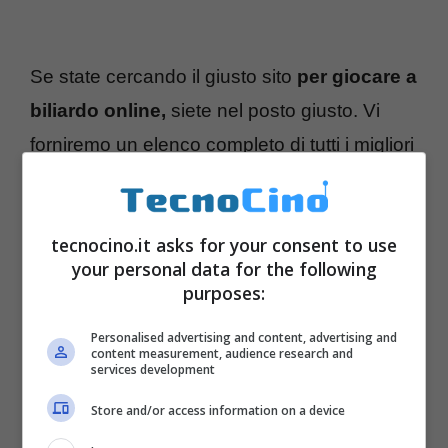
Se state cercando il giusto sito
per giocare a
biliardo online,
siete nel posto giusto. Vi
forniremo un elenco completo di tutti i migliori
portali che vi daranno la possibilità sia di
provare la modalità classica del noto
tecnocino.it asks for your consent to use
passatempo che quelle alternative. Così da
your personal data for the following
mettervi sempre in gioco, sia contro un bot
purposes:
che
nella modalità online multiplayer
con
Personalised advertising and content, advertising and
altre persone da tutto il mondo.
content measurement, audience research and
services development
Store and/or access information on a device