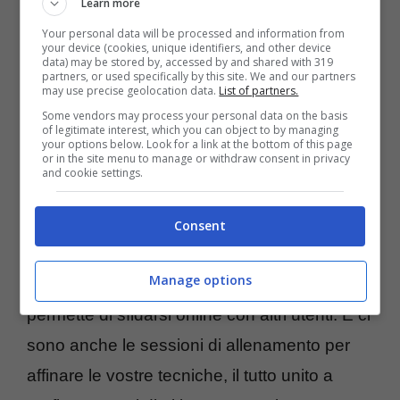
Learn more
Your personal data will be processed and information from
your device (cookies, unique identifiers, and other device
data) may be stored by, accessed by and shared with 319
partners, or used specifically by this site. We and our partners
may use precise geolocation data.
List of partners.
Some vendors may process your personal data on the basis
of legitimate interest, which you can object to by managing
your options below. Look for a link at the bottom of this page
Ecco alcune versioni di biliardo disponibili online (screenshot)
or in the site menu to manage or withdraw consent in privacy
– Tecnocino.it
and cookie settings.
La miglior alternativa in assoluto è quasi
Consent
sicuramente
Quick Shooting Pool,
un
Manage options
videogioco gratuito sviluppato da Unity che
permette di sfidarsi online con altri utenti. E ci
sono anche le sessioni di allenamento per
affinare le vostre tecniche, il tutto unito a