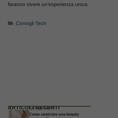
faranno vivere un’esperienza unica.
Categorie
Consigli Tech
ARTICOLI RECENTI
Consigli Tech
Come costruire una beauty