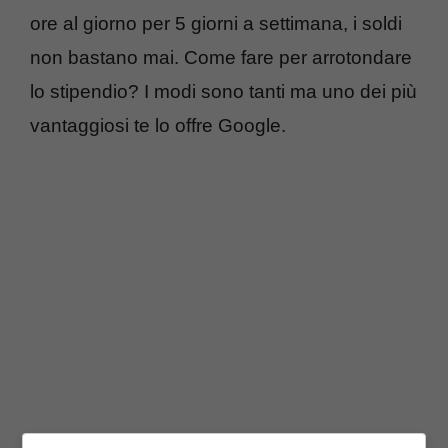
ore al giorno per 5 giorni a settimana, i soldi
non bastano mai. Come fare per arrotondare
lo stipendio? I modi sono tanti ma uno dei più
vantaggiosi te lo offre Google.