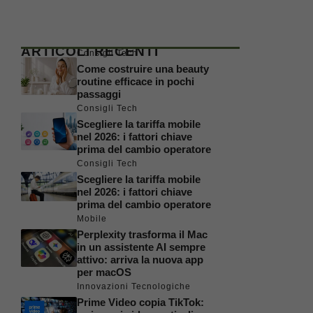
ARTICOLI RECENTI
Consigli Tech
Come costruire una beauty
routine efficace in pochi
passaggi
Consigli Tech
Scegliere la tariffa mobile
nel 2026: i fattori chiave
prima del cambio operatore
Consigli Tech
Scegliere la tariffa mobile
nel 2026: i fattori chiave
prima del cambio operatore
Mobile
Perplexity trasforma il Mac
in un assistente AI sempre
attivo: arriva la nuova app
per macOS
Innovazioni Tecnologiche
Prime Video copia TikTok: