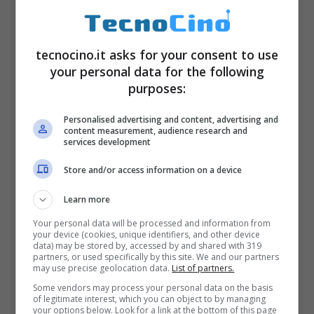
Il famoso colosso, infatti, dà a chiunque la
possibilità di fare un bel po’ di soldi in un
modo davvero semplicissimo, rapido e
tecnocino.it asks for your consent to use
your personal data for the following
anche divertente. Non importa quanti anni
purposes:
ha,
non importa se già lavori o se sei
Personalised advertising and content, advertising and
disoccupato e non ti serve avere
content measurement, audience research and
services development
nemmeno particolari competenze.
Store and/or access information on a device
Learn more
Your personal data will be processed and information from
your device (cookies, unique identifiers, and other device
data) may be stored by, accessed by and shared with 319
partners, or used specifically by this site. We and our partners
may use precise geolocation data.
List of partners.
Some vendors may process your personal data on the basis
of legitimate interest, which you can object to by managing
your options below. Look for a link at the bottom of this page