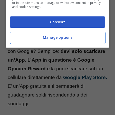
or in the site menu to manage or withdraw consent in privacy
and cookie settings.
Con Google puoi guadagnare anche se non hai
Consent
esperienza/Tecnocino.it
Manage options
Che cosa devi fare per iniziare a guadagnare
con Google? Semplice:
devi solo scaricare
un’App. L’App in questione è Google
Opinion Reward
e la puoi scaricare sul tuo
cellulare direttamente da
Google Play Store.
E’ un’App gratuita e ti permetterà di
guadagnare soldi rispondendo a dei
sondaggi.