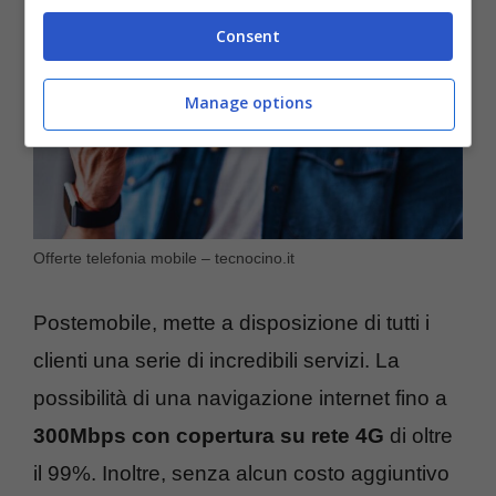
Consent
Manage options
Offerte telefonia mobile – tecnocino.it
Postemobile, mette a disposizione di tutti i
clienti una serie di incredibili servizi. La
possibilità di una navigazione internet fino a
300Mbps con copertura su rete 4G
di oltre
il 99%. Inoltre, senza alcun costo aggiuntivo