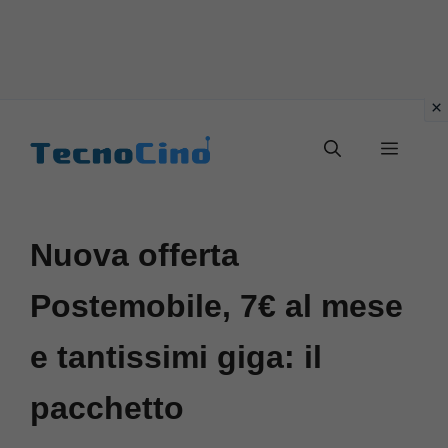
Vai
al
Menu
contenuto
Nuova offerta
Postemobile, 7€ al mese
e tantissimi giga: il
pacchetto