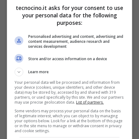
Postemobile
una offerta davvero incredibile.
tecnocino.it asks for your consent to use
your personal data for the following
La promozione “Extra Now 150”, da attivare
purposes:
online entro il 30 settembre 2024 assicura ai
Personalised advertising and content, advertising and
clienti che intenderanno sottoscriverla un
content measurement, audience research and
services development
trattamento davvero speciale. 150 GB in 4G
offerti, fino a 300Mbps al prezzo mensile di
Store and/or access information on a device
6,99 euro. Il costo di attivazione per l’offerta
Learn more
in questione è di 10 euro per quel che
Your personal data will be processed and information from
your device (cookies, unique identifiers, and other device
riguarda la Sim, più altri 10 euro per la prima
data) may be stored by, accessed by and shared with 319
partners, or used specifically by this site. We and our partners
ricarica che andrà a comprendere la prima
may use precise geolocation data.
List of partners.
Some vendors may process your personal data on the basis
quota mensile.
of legitimate interest, which you can object to by managing
your options below. Look for a link at the bottom of this page
or in the site menu to manage or withdraw consent in privacy
and cookie settings.