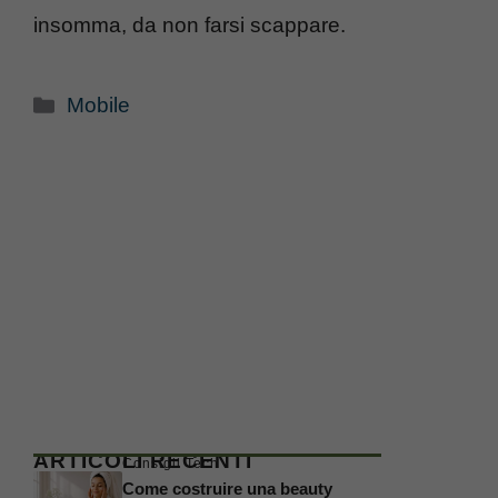
insomma, da non farsi scappare.
Categorie
Mobile
ARTICOLI RECENTI
Consigli Tech
Come costruire una beauty