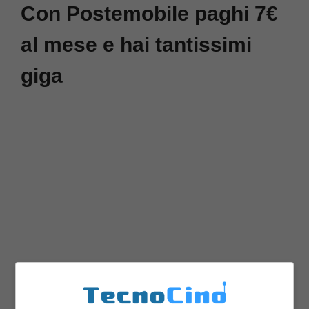
Con Postemobile paghi 7€
al mese e hai tantissimi
giga
Poste Italiane, lancia attraverso