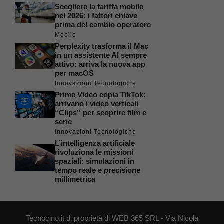
Scegliere la tariffa mobile
nel 2026: i fattori chiave
prima del cambio operatore
Mobile
Perplexity trasforma il Mac
in un assistente AI sempre
attivo: arriva la nuova app
per macOS
Innovazioni Tecnologiche
Prime Video copia TikTok:
arrivano i video verticali
“Clips” per scoprire film e
serie
Innovazioni Tecnologiche
L’intelligenza artificiale
rivoluziona le missioni
spaziali: simulazioni in
tempo reale e precisione
millimetrica
Tecnocino.it di proprietà di WEB 365 SRL - Via Nicola