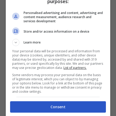
purposes:
solito, avviene in sordina, nel modo più
Personalised advertising and content, advertising and
subdolo possibile. La logica stessa del
content measurement, audience research and
services development
raggiro, appare, in un certo senso
assolutamente inimmaginabile. In poche
Store and/or access information on a device
mosse, veri e propri criminali informatici,
Learn more
hanno trovato il modo di acquisire tutti i dati
Your personal data will be processed and information from
your device (cookies, unique identifiers, and other device
della vittima di turno, grazie a una sola
data) may be stored by, accessed by and shared with 319
partners, or used specifically by this site. We and our partners
specifica operazione, una falsa consegna.
Il
may use precise geolocation data.
List of partners.
Some vendors may process your personal data on the basis
pacco Amazon
, per intenderci.
of legitimate interest, which you can object to by managing
your options below. Look for a link at the bottom of this page
or in the site menu to manage or withdraw consent in privacy
and cookie settings.
Consent