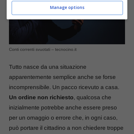
Manage options
Conti correnti svuotati – tecnocino.it
Tutto nasce da una situazione
apparentemente semplice anche se forse
incomprensibile. Un pacco ricevuto a casa.
Un ordine non richiesto
, qualcosa che
inizialmente potrebbe anche essere preso
per un omaggio o errore che, in ogni caso,
può portare il cittadino a non chiedere troppe