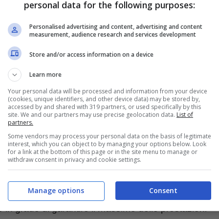
personal data for the following purposes:
Personalised advertising and content, advertising and content
measurement, audience research and services development
Store and/or access information on a device
Learn more
Your personal data will be processed and information from your device
(cookies, unique identifiers, and other device data) may be stored by,
accessed by and shared with 319 partners, or used specifically by this
site. We and our partners may use precise geolocation data.
List of
partners.
Some vendors may process your personal data on the basis of legitimate
interest, which you can object to by managing your options below. Look
for a link at the bottom of this page or in the site menu to manage or
withdraw consent in privacy and cookie settings.
ndando ad anticipare le promozioni del Black
Manage options
Consent
 lavoro o da gaming di ultima generazione
.
n grado di garantire il massimo delle prestazioni