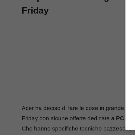
Friday
Acer ha deciso di fare le cose in grande, a
Friday con alcune offerte dedicate
a PC per
Che hanno specifiche tecniche pazzesche e i